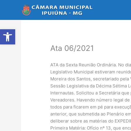
Ir
para
o
conteúdo
Abrir a barra de ferramentas
Ata 06/2021
ATA da Sexta Reunião Ordinária. No di
Legislativo Municipal estiveram reuni
Moreira dos Santos, secretariado pela 
Sessão Legislativa da Décima Sétima L
Internautas. Solicitou a Secretária q
Vereadores. Havendo número legal de 
todos para ficarem em pé para execução
anterior, que submetida ao Plenário e
deliberar sobre as matérias do EXPEDIE
Primeira Matéria: Ofício nº 13, que en