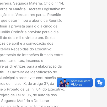
rreira. Segunda Matéria: Ofício nº 14,
rceira Matéria: Decreto Legislativo nº
ocação dos Vereadores para a Reunião
03, que determinou o abono da Reunião
nária prevista para o dia cinco de
união Ordinária prevista para o dia
l de dois mil e vinte e um. Sexta
doze de abril e a convocação dos
atérias Recebidas do Executivo:
a protocolo de intenções firmado entre
, medicamentos, insumos e
 as diretrizes para a elaboração da
titui a Carteira de Identificação do
 Municipal a promover contratação por
s do inciso IX, do artigo 37, da
o Projeto de Lei nº 04, do Executivo,
ojeto de Lei nº 05, de autoria dos
 Segunda Matéria a Deliberar:
a discussão e votação foi aprovado