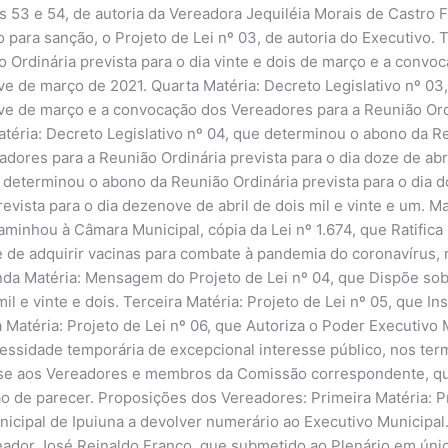
s 53 e 54, de autoria da Vereadora Jequiléia Morais de Castro Fe
ara sanção, o Projeto de Lei nº 03, de autoria do Executivo. Te
 Ordinária prevista para o dia vinte e dois de março e a conv
nove de março de 2021. Quarta Matéria: Decreto Legislativo nº 
nove de março e a convocação dos Vereadores para a Reunião Ordi
Matéria: Decreto Legislativo nº 04, que determinou o abono da Re
dores para a Reunião Ordinária prevista para o dia doze de abri
e determinou o abono da Reunião Ordinária prevista para o dia 
evista para o dia dezenove de abril de dois mil e vinte e um. M
caminhou à Câmara Municipal, cópia da Lei nº 1.674, que Ratific
ade de adquirir vacinas para combate à pandemia do coronavírus
a Matéria: Mensagem do Projeto de Lei nº 04, que Dispõe sobre
l e vinte e dois. Terceira Matéria: Projeto de Lei nº 05, que Ins
a Matéria: Projeto de Lei nº 06, que Autoriza o Poder Executivo
sidade temporária de excepcional interesse público, nos termo
sse aos Vereadores e membros da Comissão correspondente, que 
o de parecer. Proposições dos Vereadores: Primeira Matéria: Pr
icipal de Ipuiuna a devolver numerário ao Executivo Municipal.
eador José Reinaldo Franco, que submetido ao Plenário em únic