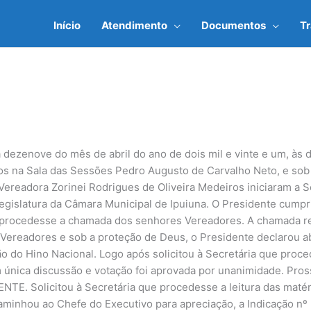
Início
Atendimento
Documentos
T
a dezenove do mês de abril do ano de dois mil e vinte e um, à
dos na Sala das Sessões Pedro Augusto de Carvalho Neto, e sob
Vereadora Zorinei Rodrigues de Oliveira Medeiros iniciaram a S
egislatura da Câmara Municipal de Ipuiuna. O Presidente cump
ue procedesse a chamada dos senhores Vereadores. A chamada r
Vereadores e sob a proteção de Deus, o Presidente declarou a
 do Hino Nacional. Logo após solicitou à Secretária que proce
m única discussão e votação foi aprovada por unanimidade. Pro
NTE. Solicitou à Secretária que procedesse a leitura das matéri
caminhou ao Chefe do Executivo para apreciação, a Indicação nº