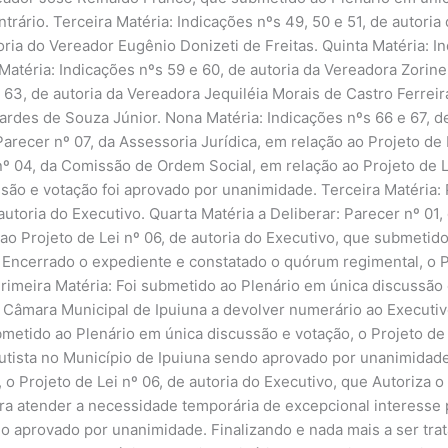
trário. Terceira Matéria: Indicações nºs 49, 50 e 51, de autoria
oria do Vereador Eugênio Donizeti de Freitas. Quinta Matéria: In
atéria: Indicações nºs 59 e 60, de autoria da Vereadora Zorine
 63, de autoria da Vereadora Jequiléia Morais de Castro Ferreir
ardes de Souza Júnior. Nona Matéria: Indicações nºs 66 e 67, d
arecer nº 07, da Assessoria Jurídica, em relação ao Projeto de 
º 04, da Comissão de Ordem Social, em relação ao Projeto de Le
ão e votação foi aprovado por unanimidade. Terceira Matéria: P
 autoria do Executivo. Quarta Matéria a Deliberar: Parecer nº 0
ao Projeto de Lei nº 06, de autoria do Executivo, que submetid
 Encerrado o expediente e constatado o quórum regimental, o P
imeira Matéria: Foi submetido ao Plenário em única discussão e
a Câmara Municipal de Ipuiuna a devolver numerário ao Executi
etido ao Plenário em única discussão e votação, o Projeto de L
o Autista no Município de Ipuiuna sendo aprovado por unanimidad
 o Projeto de Lei nº 06, de autoria do Executivo, que Autoriza
a atender a necessidade temporária de excepcional interesse p
do aprovado por unanimidade. Finalizando e nada mais a ser tra