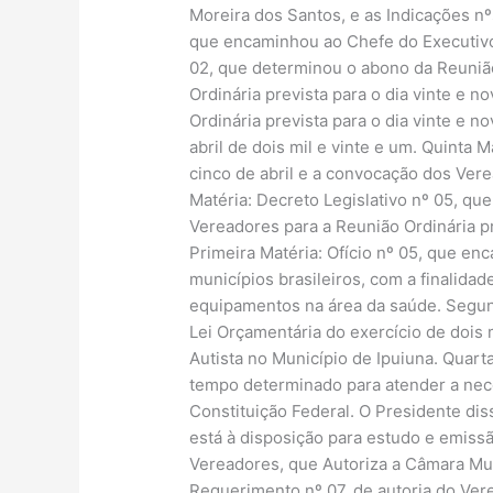
Moreira dos Santos, e as Indicações nº
que encaminhou ao Chefe do Executivo p
02, que determinou o abono da Reunião
Ordinária prevista para o dia vinte e 
Ordinária prevista para o dia vinte e 
abril de dois mil e vinte e um. Quinta 
cinco de abril e a convocação dos Verea
Matéria: Decreto Legislativo nº 05, qu
Vereadores para a Reunião Ordinária pr
Primeira Matéria: Ofício nº 05, que en
municípios brasileiros, com a finalid
equipamentos na área da saúde. Segund
Lei Orçamentária do exercício de dois mi
Autista no Município de Ipuiuna. Quart
tempo determinado para atender a neces
Constituição Federal. O Presidente di
está à disposição para estudo e emissã
Vereadores, que Autoriza a Câmara Mun
Requerimento nº 07, de autoria do Ver