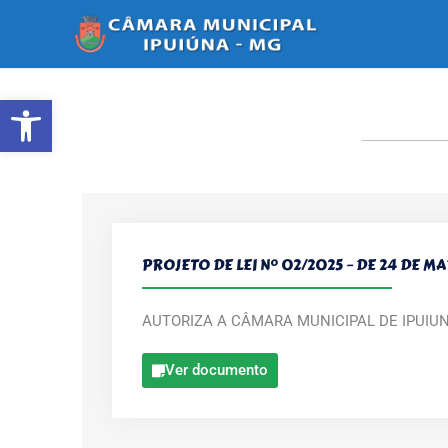
Ir
para
o
conteúdo
Abrir a barra de ferramentas
PROJETO DE LEI Nº 02/2025 – DE 24 DE M
AUTORIZA A CÂMARA MUNICIPAL DE IPUIU
Ver documento