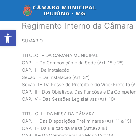
Ir
para
o
Regimento Interno da Câmara 
conteúdo
Abrir a barra de ferramentas
SUMÁRIO
TITULO I – DA CÂMARA MUNICIPAL
CAP. I – Da Composição e da Sede (Art. 1º e 2º)
CAP. II – Da instalação
Seção I – Da Instalação (Art. 3º)
Seção II – Da Posse do Prefeito e do Vice-Prefeito (Ar
CAP. III – Dos Objetivos, Das Funções e Da Competênc
CAP. IV – Das Sessões Legislativas (Art. 10)
TITULO II – DA MESA DA CÂMARA
CAP. I – Das Disposições Preliminares (Art. 11 a 15)
CAP. II – Da Eleição da Mesa (Art.l6 a l8)
CAP. III – Da Competência da Mesa (Art.19)