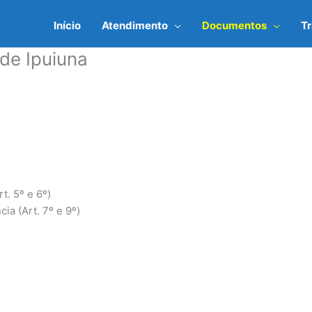
Início
Atendimento
Documentos
T
de Ipuiuna
t. 5º e 6º)
ia (Art. 7º e 9º)