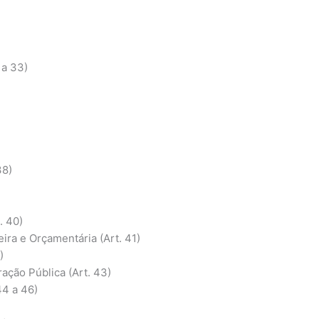
 a 33)
38)
. 40)
ira e Orçamentária (Art. 41)
)
ção Pública (Art. 43)
44 a 46)