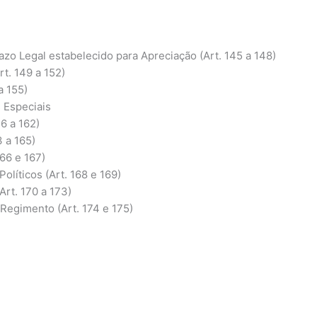
zo Legal estabelecido para Apreciação (Art. 145 a 148)
t. 149 a 152)
a 155)
 Especiais
6 a 162)
 a 165)
166 e 167)
líticos (Art. 168 e 169)
Art. 170 a 173)
Regimento (Art. 174 e 175)