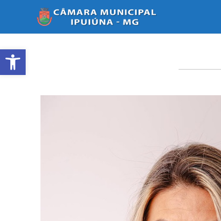
Ir
para
o
conteúdo
Abrir a barra de ferramentas