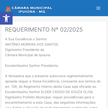
Ir
para
Abrir a barra de ferramentas
o
conteúdo
REQUERIMENTO Nº 02/2025
A Sua Excelência o Senhor.
ANTÔNIO MOREIRA DOS SANTOS.
Digníssimo Presidente da
Câmara Municipal de Ipuiuna.
Excelentíssimo Senhor Presidente;
A Vereadora que o presente subscreve regimentalmente
apoiada requer a Vossa Excelência, consoante aos termos do
art. 129, do Regimento Interno desta Casa seja oficiado ao
Excelentíssimo Senhor ELDER CÁSSIO DE SOUZA OLIVA,
Digníssimo Prefeito Municipal, requer providências para o
encaminhamento a esta Casa, das seguintes informações:
>>> Saber a situação atual do loteamento conhecido como