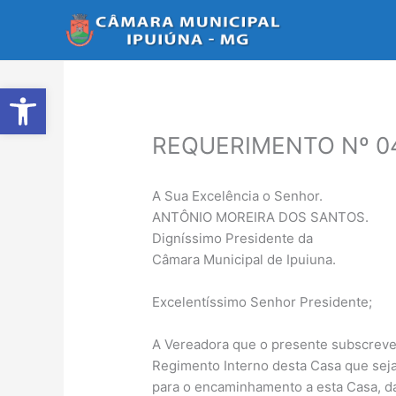
Ir
para
o
conteúdo
Abrir a barra de ferramentas
REQUERIMENTO Nº 0
A Sua Excelência o Senhor.
ANTÔNIO MOREIRA DOS SANTOS.
Digníssimo Presidente da
Câmara Municipal de Ipuiuna.
Excelentíssimo Senhor Presidente;
A Vereadora que o presente subscreve 
Regimento Interno desta Casa que seja 
para o encaminhamento a esta Casa, d