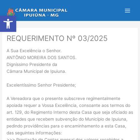
Ir
para
Abrir a barra de ferramentas
o
conteúdo
REQUERIMENTO Nº 03/2025
A Sua Excelência o Senhor.
ANTÔNIO MOREIRA DOS SANTOS.
Digníssimo Presidente da
Câmara Municipal de Ipuiuna.
Excelentíssimo Senhor Presidente;
A Vereadora que o presente subscreve regimentalmente
apoiada requer a Vossa Excelência, consoante aos termos do
art. 129, do Regimento Interno desta Casa que seja oficiado as
entidades que recebem subvenção do Município de Ipuiuna,
pedindo providências para o encaminhamento a esta Casa,
das seguintes informações:
>>> Prestação de Contas mensal dos valores recebidos a