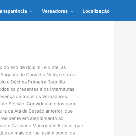
ransparência
Vereadores
Localização
o, em consonância com o piso salarial nacional, tendo em vista as modificações trazidas pela Emenda Constitucional nº 59/2009 e a Lei Federal nº 13.005/2014. Considerando, que na Administração Pública, não há espaço para liberdades e vontades particulares devendo o agente público, sempre agir com a finalidade de atingir o bem comum, os interesses públicos e sempre seguindo os ditames da lei; Considerando, os termos da Constituição do Estado de Minas Gerais, que em seu art. 73, dispõe que: “A sociedade tem direito a governo honesto, obediente à lei e eficaz”; Considerando, os termos da Constituição Federal, que em seu art. 37, dispõe que: “A Administração Pública direta ou indireta de qualquer dos Poderes da União, dos Estados, do Distrito Federal e dos Municípios obedecerá, entre outros, ao princípio da legalidade”. Eu, Ruth Torres, na condição de relatora da Comissão Financeira e Orçamentária faço a seguinte Conclusão: Em face de toda a exposição dos Conselheiros da Primeira Câmara do Egrégio Tribunal de Contas do Estado de Minas Gerais e na observância dos termos do art. 62, § 1º, inciso II, do Regimento Interno desta Casa opino pela Aprovação das contas do Poder Executivo Municipal de Ipuiuna referente ao exercício financeiro de dois mil e quinze, de responsabilidade de Elder Cássio de Souza Oliva, Prefeito do Município de Ipuiuna à época. É o meu parecer. Câmara Municipal de Ipuiuna, doze de maio de dois mil e vinte. Assinados: Ruth Torres, Relatora, Fernando Macedo Carvalho, Presidente, José Luiz Alves, Secretário. Prosseguindo, o Parecer da Comissão foi submetido ao Plenário em única discussão. Encerrada a discussão sem manifestação, o Parecer da Comissão foi submetido ao Plenário, em única votação. A votação foi nominal, por ordem alfabética e sua manifestação com “sim” ou “não” tendo sido aprovado por unanimidade. Votaram pela aprovação do Parecer da Comissão de Administração Financeira e Orçamentária, em relação ao Projeto de Resolução nº 01/2020, da Mesa Diretora, os Vereadores: Antônio Moreira dos Santos, Fernando Macedo Carvalho, Joaquim Donizeti de Aquino, José Luiz Alves, José Reinaldo Franco, Ruth Torres, Wania de Souza e o Presidente Flávio Lúcio de Matos. Encerrado o Expediente e constatado o quórum regimental, o Presidente passou a deliberar sobre a