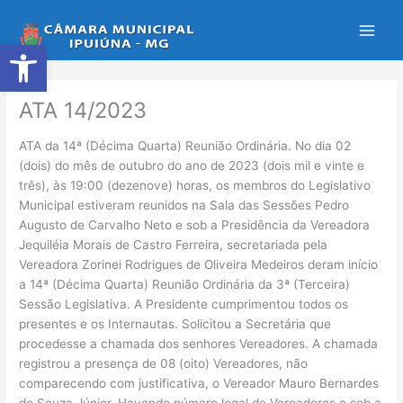
Ir
para
Abrir a barra de ferramentas
o
conteúdo
ATA 14/2023
ATA da 14ª (Décima Quarta) Reunião Ordinária. No dia 02
(dois) do mês de outubro do ano de 2023 (dois mil e vinte e
três), às 19:00 (dezenove) horas, os membros do Legislativo
Municipal estiveram reunidos na Sala das Sessões Pedro
Augusto de Carvalho Neto e sob a Presidência da Vereadora
Jequiléia Morais de Castro Ferreira, secretariada pela
Vereadora Zorinei Rodrigues de Oliveira Medeiros deram início
a 14ª (Décima Quarta) Reunião Ordinária da 3ª (Terceira)
Sessão Legislativa. A Presidente cumprimentou todos os
presentes e os Internautas. Solicitou a Secretária que
procedesse a chamada dos senhores Vereadores. A chamada
registrou a presença de 08 (oito) Vereadores, não
comparecendo com justificativa, o Vereador Mauro Bernardes
de Souza Júnior. Havendo número legal de Vereadores e sob a