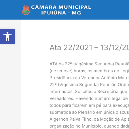
Ir
para
o
conteúdo
Abrir a barra de ferramentas
Ata 22/2021 – 13/12/2
ATA da 22ª (Vigésima Segunda) Reunião 
(dezenove) horas, os membros do Legis
Presidência do Vereador Antônio Morei
22ª (Vigésima Segunda) Reunião Ordiná
Internautas. Solicitou a Secretária q
Vereadores. Havendo número legal de 
todos para ficarem em pé para execução
submetida ao Plenário em única discus
Algernon Paiva Filho, da Moção de Apla
organização no Município, quando dada