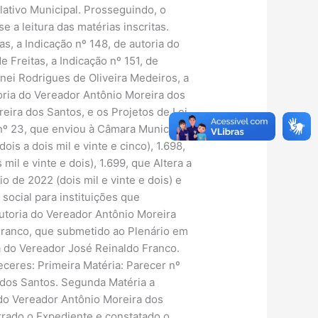
ativo Municipal. Prosseguindo, o
 a leitura das matérias inscritas.
s, a Indicação nº 148, de autoria do
 Freitas, a Indicação nº 151, de
inei Rodrigues de Oliveira Medeiros, a
toria do Vereador Antônio Moreira dos
eira dos Santos, e os Projetos de Lei
 nº 23, que enviou à Câmara Municipal,
ois a dois mil e vinte e cinco), 1.698,
mil e vinte e dois), 1.699, que Altera a
o de 2022 (dois mil e vinte e dois) e
social para instituições que
 autoria do Vereador Antônio Moreira
Franco, que submetido ao Plenário em
ia do Vereador José Reinaldo Franco.
eceres: Primeira Matéria: Parecer nº
a dos Santos. Segunda Matéria a
 do Vereador Antônio Moreira dos
rrado o Expediente e constatado o