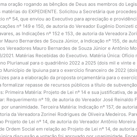
uma oração rogando as bênçãos de Deus aos membros do Legisl
 matérias do EXPEDIENTE. Solicitou a Secretária que procedesse
cio nº 54, que enviou ao Executivo para apreciação e providência
cações nº 149 e 150, de autoria do Vereador Eugênio Donizeti de
vares, as Indicações nº 152 e 153, de autoria da Vereadora Zor
or Mauro Bernardes de Souza Júnior, a Indicação nº 155, de au
a dos Vereadores Mauro Bernardes de Souza Júnior e Antônio Mor
6/2021. Matérias Recebidas do Executivo. Matéria Única: Ofício
lano Plurianual para o quadriênio 2022 a 2025 (dois mil e vinte e d
o Município de Ipuiuna para o exercício financeiro de 2022 (dois 
rizes para a elaboração da proposta orçamentária para o exercíci
a formalizar repasse de recursos públicos a título de subvenção 
 Primeira Matéria: Projeto de Lei nº 14 e sua justificativa, de
ar: Requerimento nº 19, de autoria do Vereador José Reinaldo 
 por unanimidade. Terceira Matéria: Indicação nº 157, de autor
utoria da Vereadora Zorinei Rodrigues de Oliveira Medeiros. Par
ao Projeto de Lei nº 14, de autoria do Vereador Antônio Moreir
de Ordem Social em relação ao Projeto de Lei nº 14, de autoria
única discussão e votação foi aprovado por unanimidade. Ence