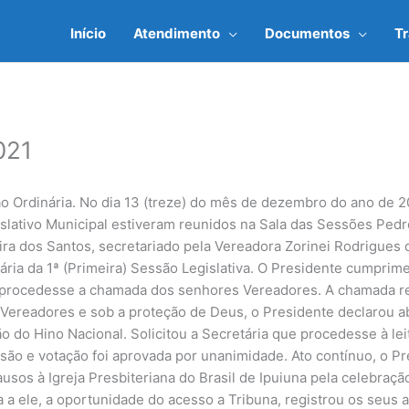
Início
Atendimento
Documentos
T
021
Ordinária. No dia 13 (treze) do mês de dezembro do ano de 202
lativo Municipal estiveram reunidos na Sala das Sessões Pedr
ra dos Santos, secretariado pela Vereadora Zorinei Rodrigues d
ria da 1ª (Primeira) Sessão Legislativa. O Presidente cumprim
ue procedesse a chamada dos senhores Vereadores. A chamada r
Vereadores e sob a proteção de Deus, o Presidente declarou a
 do Hino Nacional. Solicitou a Secretária que procedesse à lei
são e votação foi aprovada por unanimidade. Ato contínuo, o P
usos à Igreja Presbiteriana do Brasil de Ipuiuna pela celebração
 a ele, a oportunidade do acesso a Tribuna, registrou os seus