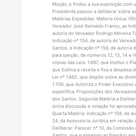
Moção, e findou a sua exposição com 
Presidente passou a deliberar sobre as
Matérias Expedidas: Matéria Única: Ofí
Vereador José Reinaldo Franco, as Indi
autoria do Vereador Rodrigo Moreira Ta
Indicação nº 154, de autoria do Veread
Santos, a Indicação nº 156, de autori
para sanção, de números 12, 13, 14 e 1
cópias das Leis: 1.697, que Institui o P
que Estima a receita e fixa a despesa d
Lei nº 1.682, que dispõe sobre as diret
1.700, que Autoriza o Poder Executivo 
especifica. Proposições dos Vereadores:
dos Santos. Segunda Matéria a Deliber
única discussão e votação foi aprovado
Quarta Matéria: Indicação nº 158, de a
24, da Assessoria Jurídica em relação 
Deliberar: Parecer nº 10, da Comissão 
Santos, que submetido ao Plenário em 