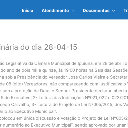
Início
Atendimento
Documentos
T
inária do dia 28-04-15
ão Legislativa da Câmara Municipal de Ipuiuna, em 28 de abril d
il do ano de dois mil e quinze, às 19:00 horas na Sala das Ses
na sob a Presidência do Vereador José Carlos Vieira e Secretar
e 08 (oito) Vereadores, não comparecendo com justificativa o 
 sob a proteção de Deus o Senhor Presidente declarou aberta
15 do Executivo; 2- Leitura das Indicações Nº021, 022 e 023/20
do Carvalho; 3- Leitura do Projeto de Lei Nº005/2015, dos Ve
rio ao Executivo Municipal”.
olocou em única discussão e votação o Projeto de Lei Nº005/20
r numerário ao Executivo Municipal”, sendo aprovado por unan