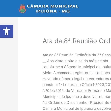
Ir
para
o
conteúdo
Abrir a barra de ferramentas
Ata da 8ª Reunião Ord
Ata da 8ª Reunião Ordinária da 3ª Sess
__ Aos vinte e oito dias do mês de abr
reuniu-se a Câmara Municipal de Ipuiu
Melo. A chamada registrou a presença d
Havendo número legal de Vereadores e
constou: 1- Leitura do Ofício Nº023/20
Nº024/2015, do Vereador Fernando Mace
Municipal de Ipuiuna a devolver numerá
Na Ordem do Dia o senhor Presidente c
Câmara Municipal de Ipuiuna a devolve