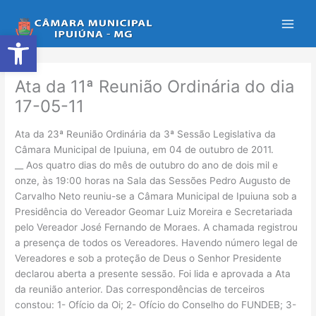
Ir
para
Abrir a barra de ferramentas
o
conteúdo
Ata da 11ª Reunião Ordinária do dia
17-05-11
Ata da 23ª Reunião Ordinária da 3ª Sessão Legislativa da
Câmara Municipal de Ipuiuna, em 04 de outubro de 2011.
__ Aos quatro dias do mês de outubro do ano de dois mil e
onze, às 19:00 horas na Sala das Sessões Pedro Augusto de
Carvalho Neto reuniu-se a Câmara Municipal de Ipuiuna sob a
Presidência do Vereador Geomar Luiz Moreira e Secretariada
pelo Vereador José Fernando de Moraes. A chamada registrou
a presença de todos os Vereadores. Havendo número legal de
Vereadores e sob a proteção de Deus o Senhor Presidente
declarou aberta a presente sessão. Foi lida e aprovada a Ata
da reunião anterior. Das correspondências de terceiros
constou: 1- Ofício da Oi; 2- Ofício do Conselho do FUNDEB; 3-