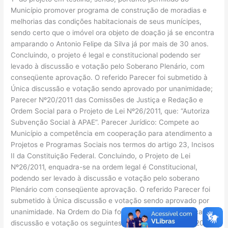
Município promover programa de construção de moradias e
melhorias das condições habitacionais de seus munícipes,
sendo certo que o imóvel ora objeto de doação já se encontra
amparando o Antonio Felipe da Silva já por mais de 30 anos.
Concluindo, o projeto é legal e constitucional podendo ser
levado à discussão e votação pelo Soberano Plenário, com
conseqüente aprovação. O referido Parecer foi submetido à
Única discussão e votação sendo aprovado por unanimidade;
Parecer Nº20/2011 das Comissões de Justiça e Redação e
Ordem Social para o Projeto de Lei Nº26/2011, que: “Autoriza
Subvenção Social à APAE”. Parecer Jurídico: Compete ao
Município a competência em cooperação para atendimento a
Projetos e Programas Sociais nos termos do artigo 23, Incisos
II da Constituição Federal. Concluindo, o Projeto de Lei
Nº26/2011, enquadra-se na ordem legal é Constitucional,
podendo ser levado à discussão e votação pelo soberano
Plenário com conseqüente aprovação. O referido Parecer foi
submetido à Única discussão e votação sendo aprovado por
unanimidade. Na Ordem do Dia foram colocados em Única
discussão e votação os seguintes Projetos de Lei: Nº25/2011,