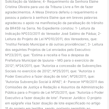
Solicitação da Valdene; 4- Requerimento da Senhora Elaine
Cristina Oliveira para uso da Tribuna Livre a fim de fazer
agradecimentos. A Mesa Diretora deferiu o requerimento e
passou a palavra à senhora Elaine que em breves palavras
agradeceu o apoio na manifestação da paralisação do trânsito
da BR459 na Serra. No Expediente constou: 1- Leitura da
Indicação Nº033/2011 do Vereador José Sabino de Pádua; 2-
Leitura do Projeto de Lei Nº010/2011, dos Vereadores, que:
“Institui Feriado Municipal e dá outras providências”; 3- Leitura
dos seguintes Projetos de Lei enviados pelo Executivo:
Nº23/2011, que: “Estima a receita e fixa a despesa da
Prefeitura Municipal de Ipuiuna – MG para o exercício de
2012”; Nº24/2011, que: “Autoriza a concessão de Subvenções
Sociais no exercício de 2012”; Nº25/2011, que: “Autoriza o
Poder Executivo a fazer doação de lote”; Nº26/2011, que:
“Autoriza Subvenção Social à APAE”; 4- Parecer Nº19/2011 das
Comissões de Justiça e Redação e Assuntos da Administração
Pública para o Projeto de Lei Nº25/2011, que: “Autoriza o Poder
Executivo a fazer doação de lote”. Parecer Jurídico: O projeto
em epígrafe visa fazer doação de lote especificado no artigo
1º do projeto em testilha, sendo, portanto permitido ao