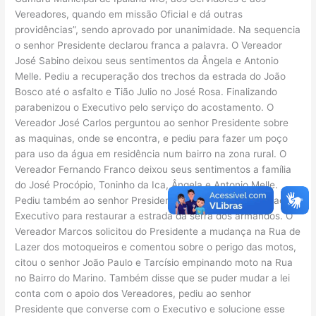
Vereadores, quando em missão Oficial e dá outras
providências”, sendo aprovado por unanimidade. Na sequencia
o senhor Presidente declarou franca a palavra. O Vereador
José Sabino deixou seus sentimentos da Ângela e Antonio
Melle. Pediu a recuperação dos trechos da estrada do João
Bosco até o asfalto e Tião Julio no José Rosa. Finalizando
parabenizou o Executivo pelo serviço do acostamento. O
Vereador José Carlos perguntou ao senhor Presidente sobre
as maquinas, onde se encontra, e pediu para fazer um poço
para uso da água em residência num bairro na zona rural. O
Vereador Fernando Franco deixou seus sentimentos a família
do José Procópio, Toninho da Ica, Ângela e Antonio Melle.
Pediu também ao senhor Presidente que interceda junto ao
Executivo para restaurar a estrada da serra dos armandos. O
Vereador Marcos solicitou do Presidente a mudança na Rua de
Lazer dos motoqueiros e comentou sobre o perigo das motos,
citou o senhor João Paulo e Tarcísio empinando moto na Rua
no Bairro do Marino. Também disse que se puder mudar a lei
conta com o apoio dos Vereadores, pediu ao senhor
Presidente que converse com o Executivo e solucione esse