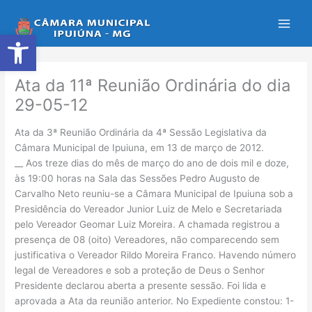
Ir
para
Abrir a barra de ferramentas
o
conteúdo
Ata da 11ª Reunião Ordinária do dia
29-05-12
Ata da 3ª Reunião Ordinária da 4ª Sessão Legislativa da
Câmara Municipal de Ipuiuna, em 13 de março de 2012.
__ Aos treze dias do mês de março do ano de dois mil e doze,
às 19:00 horas na Sala das Sessões Pedro Augusto de
Carvalho Neto reuniu-se a Câmara Municipal de Ipuiuna sob a
Presidência do Vereador Junior Luiz de Melo e Secretariada
pelo Vereador Geomar Luiz Moreira. A chamada registrou a
presença de 08 (oito) Vereadores, não comparecendo sem
justificativa o Vereador Rildo Moreira Franco. Havendo número
legal de Vereadores e sob a proteção de Deus o Senhor
Presidente declarou aberta a presente sessão. Foi lida e
aprovada a Ata da reunião anterior. No Expediente constou: 1-