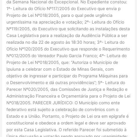
da Semana Nacional do Excepcional. No Expediente constou:
1º- Leitura do Ofício Nº117/2005 do Executivo que envia p
Projeto de Lei Nº018/2005, para o qual pede urgência
urgentíssima na apreciação e votação; 2º- Leitura do Ofício
Nº119/2005, do Executivo que solicitando as instalações desta
Casa Legislativa para a realização da Audiência Pública a ser
realizada no dia 22 de agosto às 18:30 horas; 3º- Leitura do
Ofício Nº120/2005 do Executivo que responde o Requerimento
Nº012/2005 do Vereador Paulo Garcia Franco; 4º- Leitura do
Projeto de Lei Nº018/2005, que: “Autoriza o Município de
Ipuiuna a celebrar com o Estado de Minas Gerais, com
objetivo de ingressar e participar do Programa Máquinas para
o Desenvolvimento e dá outras providências”; 5º- Leitura do
Parecer Nº020/2005, das Comissões de Justiça e Redação e
Administração Financeira e Orçamentária para o Projeto de Lei
Nº018/2005. PARECER JURÍDICO: O Município como ente
federativo está sujeito a celebração de convênios com o
Estado e a União. Portanto, o Projeto de Lei ora em epígrafe é
constitucional e obedece a ordem legal e deve ser aprovado
por esta Casa Legislativa. O referido Parecer foi submetido à
Única discussão e votação sendo aprovado por unanimidade;