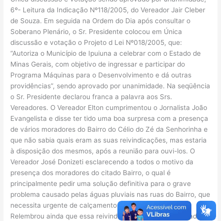
6º- Leitura da Indicação Nº118/2005, do Vereador Jair Cleber
de Souza. Em seguida na Ordem do Dia após consultar o
Soberano Plenário, o Sr. Presidente colocou em Única
discussão e votação o Projeto d Lei Nº018/2005, que:
“Autoriza o Município de Ipuiuna a celebrar com o Estado de
Minas Gerais, com objetivo de ingressar e participar do
Programa Máquinas para o Desenvolvimento e dá outras
providências”, sendo aprovado por unanimidade. Na seqüência
o Sr. Presidente declarou franca a palavra aos Srs.
Vereadores. O Vereador Elton cumprimentou o Jornalista João
Evangelista e disse ter tido uma boa surpresa com a presença
de vários moradores do Bairro do Célio do Zé da Senhorinha e
que não sabia quais eram as suas reivindicações, mas estaria
à disposição dos mesmos, após a reunião para ouvi-los. O
Vereador José Donizeti esclarecendo a todos o motivo da
presença dos moradores do citado Bairro, o qual é
principalmente pedir uma solução definitiva para o grave
problema causado pelas águas pluviais nas ruas do Bairro, que
necessita urgente de calçamento e demais benfeitorias.
Relembrou ainda que essa reivindicação já foi encaminhada