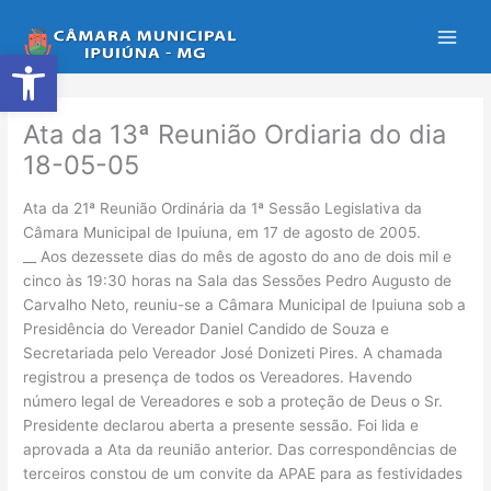
Ir
para
Abrir a barra de ferramentas
o
conteúdo
Ata da 13ª Reunião Ordiaria do dia
18-05-05
Ata da 21ª Reunião Ordinária da 1ª Sessão Legislativa da
Câmara Municipal de Ipuiuna, em 17 de agosto de 2005.
__ Aos dezessete dias do mês de agosto do ano de dois mil e
cinco às 19:30 horas na Sala das Sessões Pedro Augusto de
Carvalho Neto, reuniu-se a Câmara Municipal de Ipuiuna sob a
Presidência do Vereador Daniel Candido de Souza e
Secretariada pelo Vereador José Donizeti Pires. A chamada
registrou a presença de todos os Vereadores. Havendo
número legal de Vereadores e sob a proteção de Deus o Sr.
Presidente declarou aberta a presente sessão. Foi lida e
aprovada a Ata da reunião anterior. Das correspondências de
terceiros constou de um convite da APAE para as festividades