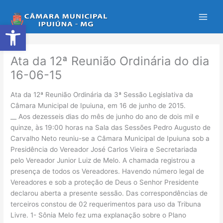
Ir
para
Abrir a barra de ferramentas
o
conteúdo
Ata da 12ª Reunião Ordinária do dia
16-06-15
Ata da 12ª Reunião Ordinária da 3ª Sessão Legislativa da
Câmara Municipal de Ipuiuna, em 16 de junho de 2015.
__ Aos dezesseis dias do mês de junho do ano de dois mil e
quinze, às 19:00 horas na Sala das Sessões Pedro Augusto de
Carvalho Neto reuniu-se a Câmara Municipal de Ipuiuna sob a
Presidência do Vereador José Carlos Vieira e Secretariada
pelo Vereador Junior Luiz de Melo. A chamada registrou a
presença de todos os Vereadores. Havendo número legal de
Vereadores e sob a proteção de Deus o Senhor Presidente
declarou aberta a presente sessão. Das correspondências de
terceiros constou de 02 requerimentos para uso da Tribuna
Livre. 1- Sônia Melo fez uma explanação sobre o Plano