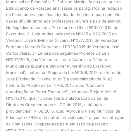
Municipal de Educação. 2- Fabiano Martins falou para que os
Edis quando da votação analisasse os parágrafos na redação
do Plano onde especifica identidade de gênero para que não
cause dúvida tanto aos professores, alunos e pais de alunos.
No Expediente constou: 1- Leitura do Ofício Nº027/2015, do
Executivo; 2- Leitura das Indicações Nº025 e 026/2015 do
Vereador José Edivino de Oliveira, Nº027/2015 do Vereador
Fernando Macedo Carvalho e Nº028/2015 do Vereador José
Carlos Vieira; 3- Leitura dos seguintes Projetos de Leis:
Nº007/2015, dos Vereadores, que: Autoriza a Câmara
Municipal de Ipuiuna a devolver numerário ao Executivo
Municipal”; Leitura do Projeto de Lei Nº008/2015, do Vereador
José Edivino de Oliveira, que: “Dá denominação de Rua”;
Leitura do Projeto de Lei Nº05/2015, que: “Concede
autorização ao Poder Executivo”; Leitura do Projeto de Lei
Nº07/2015, que: “Dispõe sobre a elaboração da Lei de
Diretrizes Orçamentárias – LDO de 2016, e dá outras
providências”; Nº08/2015, que: “Aprova o Plano Municipal de
Educação – PEM e dá outras providências”, o qual foi entregue
às Comissões Competentes para emissão de parecer;
Nº09/2015, que: “Autoriza a abertura de crédito especial no