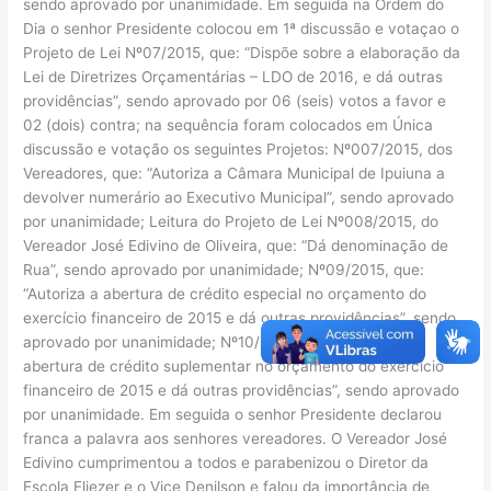
sendo aprovado por unanimidade. Em seguida na Ordem do
Dia o senhor Presidente colocou em 1ª discussão e votaçao o
Projeto de Lei Nº07/2015, que: “Dispõe sobre a elaboração da
Lei de Diretrizes Orçamentárias – LDO de 2016, e dá outras
providências”, sendo aprovado por 06 (seis) votos a favor e
02 (dois) contra; na sequência foram colocados em Única
discussão e votação os seguintes Projetos: Nº007/2015, dos
Vereadores, que: “Autoriza a Câmara Municipal de Ipuiuna a
devolver numerário ao Executivo Municipal”, sendo aprovado
por unanimidade; Leitura do Projeto de Lei Nº008/2015, do
Vereador José Edivino de Oliveira, que: “Dá denominação de
Rua”, sendo aprovado por unanimidade; Nº09/2015, que:
“Autoriza a abertura de crédito especial no orçamento do
exercício financeiro de 2015 e dá outras providências”, sendo
aprovado por unanimidade; Nº10/2015, que: “Autoriza a
abertura de crédito suplementar no orçamento do exercício
financeiro de 2015 e dá outras providências”, sendo aprovado
por unanimidade. Em seguida o senhor Presidente declarou
franca a palavra aos senhores vereadores. O Vereador José
Edivino cumprimentou a todos e parabenizou o Diretor da
Escola Eliezer e o Vice Denilson e falou da importância de