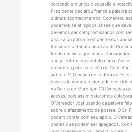
colocado em única discussão e votação
Presidente declarou franca a palavra a
últimos acontecimentos. Comentou sob
podemos se atingidos. Disse que deve
devemos ser compromissados com Deus.
paz. Falou sobre o empenho dos apose
funcionário Renato pede ao Sr. Presid
tendo em vista que muitos funcionários
que já entrou em contato com o Assess
presentes para a eleição do Conselho T
sobre a 1ª Gincana de Leitura na Esco
palavra lamentou o atentado ocorrido n
no Bairro do Muro tem 08 lâmpadas qu
acesas, pois assim estaremos colabor
O Vereador Joel usando da palavra falo
sobre o afastamento de postes. O Sr. 
podem contar com seu apoio. O Veread
postes que podem ser apagados. Sobre 
comparecessem na Câmara. Sobre o Dec