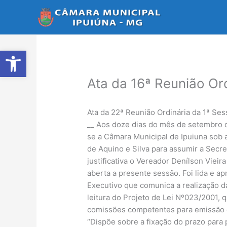
Ir
para
o
conteúdo
Abrir a barra de ferramentas
Ata da 16ª Reunião Or
Ata da 22ª Reunião Ordinária da 1ª Ses
__ Aos doze dias do mês de setembro d
se a Câmara Municipal de Ipuiuna sob 
de Aquino e Silva para assumir a Secr
justificativa o Vereador Denílson Vie
aberta a presente sessão. Foi lida e ap
Executivo que comunica a realização d
leitura do Projeto de Lei Nº023/2001, q
comissões competentes para emissão de
“Dispõe sobre a fixação do prazo para