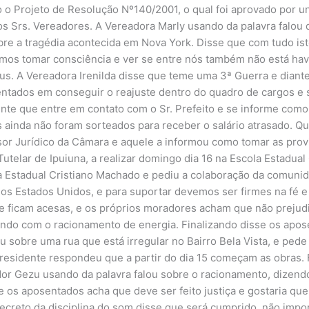
 o Projeto de Resolução Nº140/2001, o qual foi aprovado por u
os Srs. Vereadores. A Vereadora Marly usando da palavra falou 
re a tragédia acontecida em Nova York. Disse que com tudo i
mos tomar consciência e ver se entre nós também não está hav
 A Vereadora Irenilda disse que teme uma 3ª Guerra e diante
ntados em conseguir o reajuste dentro do quadro de cargos e s
ente que entre em contato com o Sr. Prefeito e se informe como
 ainda não foram sorteados para receber o salário atrasado. Qu
or Jurídico da Câmara e aquele a informou como tomar as prov
utelar de Ipuiuna, a realizar domingo dia 16 na Escola Estadua
la Estadual Cristiano Machado e pediu a colaboração da comuni
os Estados Unidos, e para suportar devemos ser firmes na fé e 
e ficam acesas, e os próprios moradores acham que não prejud
ando com o racionamento de energia. Finalizando disse os apo
u sobre uma rua que está irregular no Bairro Bela Vista, e ped
Presidente respondeu que a partir do dia 15 começam as obras.
or Gezu usando da palavra falou sobre o racionamento, dizend
os aposentados acha que deve ser feito justiça e gostaria que
reto da disciplina do som disse que será cumprido, não impo