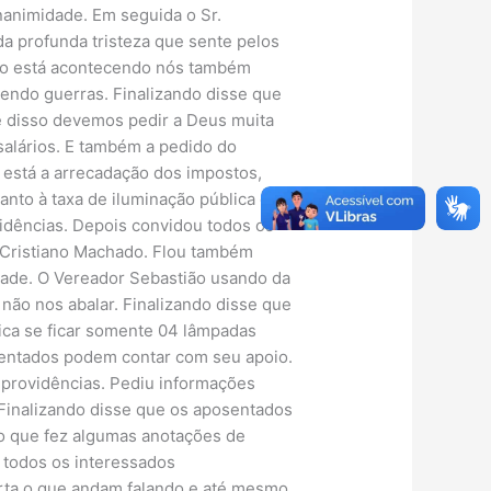
nanimidade. Em seguida o Sr.
da profunda tristeza que sente pelos
sto está acontecendo nós também
endo guerras. Finalizando disse que
 disso devemos pedir a Deus muita
alários. E também a pedido do
 está a arrecadação dos impostos,
anto à taxa de iluminação pública disse
idências. Depois convidou todos os
l Cristiano Machado. Flou também
dade. O Vereador Sebastião usando da
não nos abalar. Finalizando disse que
ica se ficar somente 04 lâmpadas
sentados podem contar com seu apoio.
e providências. Pediu informações
 Finalizando disse que os aposentados
o que fez algumas anotações de
 todos os interessados
rta o que andam falando e até mesmo