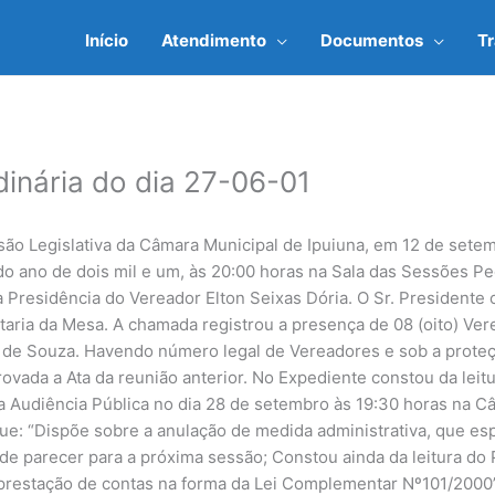
Início
Atendimento
Documentos
T
dinária do dia 27-06-01
são Legislativa da Câmara Municipal de Ipuiuna, em 12 de sete
o ano de dois mil e um, às 20:00 horas na Sala das Sessões P
a Presidência do Vereador Elton Seixas Dória. O Sr. Presidente
etaria da Mesa. A chamada registrou a presença de 08 (oito) 
ira de Souza. Havendo número legal de Vereadores e sob a prote
rovada a Ata da reunião anterior. No Expediente constou da leit
a Audiência Pública no dia 28 de setembro às 19:30 horas na C
ue: “Dispõe sobre a anulação de medida administrativa, que espe
 parecer para a próxima sessão; Constou ainda da leitura do 
 prestação de contas na forma da Lei Complementar Nº101/2000