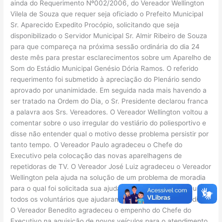
ainda do Requerimento Nº002/2006, do Vereador Wellington
Vilela de Souza que requer seja oficiado o Prefeito Municipal
Sr. Aparecido Expedito Procópio, solicitando que seja
disponibilizado o Servidor Municipal Sr. Almir Ribeiro de Souza
para que compareça na próxima sessão ordinária do dia 24
deste mês para prestar esclarecimentos sobre um Aparelho de
Som do Estádio Municipal Genésio Dória Ramos. O referido
requerimento foi submetido à apreciação do Plenário sendo
aprovado por unanimidade. Em seguida nada mais havendo a
ser tratado na Ordem do Dia, o Sr. Presidente declarou franca
a palavra aos Srs. Vereadores. O Vereador Wellington voltou a
comentar sobre o uso irregular do vestiário do poliesportivo e
disse não entender qual o motivo desse problema persistir por
tanto tempo. O Vereador Paulo agradeceu o Chefe do
Executivo pela colocação das novas aparelhagens de
repetidoras de TV. O Vereador José Luiz agradeceu o Vereador
Wellington pela ajuda na solução de um problema de moradia
para o qual foi solicitada sua ajuda. Finalizando agradeceu a
todos os voluntários que ajudaram na Festa de São Benedito.
O Vereador Benedito agradeceu o empenho do Chefe do
Executivo na aquisição de novos veículos para o atendimento