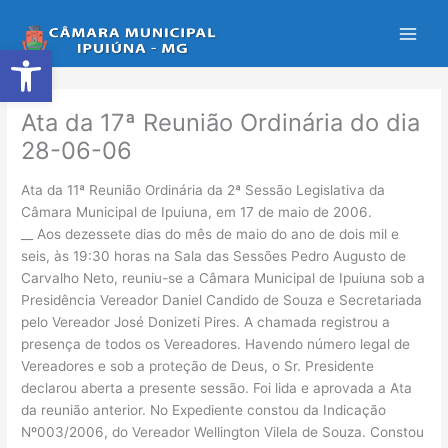
Ir
para
Abrir a barra de ferramentas
o
conteúdo
Ata da 17ª Reunião Ordinária do dia
28-06-06
Ata da 11ª Reunião Ordinária da 2ª Sessão Legislativa da
Câmara Municipal de Ipuiuna, em 17 de maio de 2006.
__ Aos dezessete dias do mês de maio do ano de dois mil e
seis, às 19:30 horas na Sala das Sessões Pedro Augusto de
Carvalho Neto, reuniu-se a Câmara Municipal de Ipuiuna sob a
Presidência Vereador Daniel Candido de Souza e Secretariada
pelo Vereador José Donizeti Pires. A chamada registrou a
presença de todos os Vereadores. Havendo número legal de
Vereadores e sob a proteção de Deus, o Sr. Presidente
declarou aberta a presente sessão. Foi lida e aprovada a Ata
da reunião anterior. No Expediente constou da Indicação
Nº003/2006, do Vereador Wellington Vilela de Souza. Constou