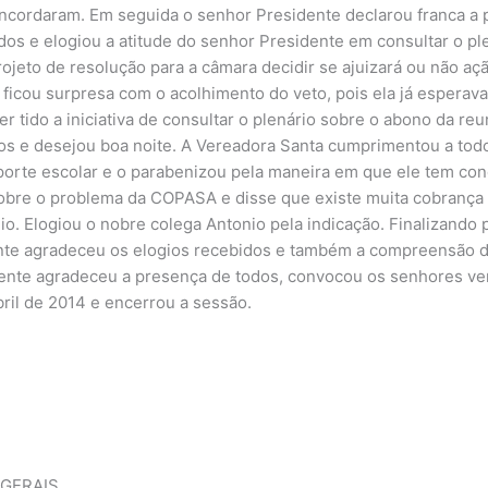
ncordaram. Em seguida o senhor Presidente declarou franca a 
s e elogiou a atitude do senhor Presidente em consultar o ple
rojeto de resolução para a câmara decidir se ajuizará ou não 
icou surpresa com o acolhimento do veto, pois ela já esperava
 tido a iniciativa de consultar o plenário sobre o abono da reu
s e desejou boa noite. A Vereadora Santa cumprimentou a tod
nsporte escolar e o parabenizou pela maneira em que ele tem c
sobre o problema da COPASA e disse que existe muita cobrança
o. Elogiou o nobre colega Antonio pela indicação. Finalizando
nte agradeceu os elogios recebidos e também a compreensão d
dente agradeceu a presença de todos, convocou os senhores ve
abril de 2014 e encerrou a sessão.
 GERAIS