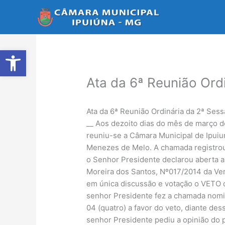
Ir
para
o
conteúdo
Abrir a barra de ferramentas
Ata da 6ª Reunião Ord
Ata da 6ª Reunião Ordinária da 2ª Sess
__ Aos dezoito dias do mês de março d
reuniu-se a Câmara Municipal de Ipuiu
Menezes de Melo. A chamada registrou
o Senhor Presidente declarou aberta a
Moreira dos Santos, Nº017/2014 da Ver
em única discussão e votação o VETO do
senhor Presidente fez a chamada nomin
04 (quatro) a favor do veto, diante de
senhor Presidente pediu a opinião do 