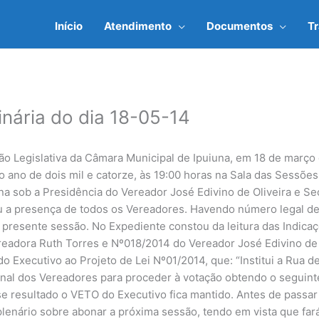
Início
Atendimento
Documentos
T
inária do dia 18-05-14
ão Legislativa da Câmara Municipal de Ipuiuna, em 18 de março
o ano de dois mil e catorze, às 19:00 horas na Sala das Sessõ
na sob a Presidência do Vereador José Edivino de Oliveira e Se
 a presença de todos os Vereadores. Havendo número legal de
 presente sessão. No Expediente constou da leitura das Indic
eadora Ruth Torres e Nº018/2014 do Vereador José Edivino de 
 Executivo ao Projeto de Lei Nº01/2014, que: “Institui a Rua de
al dos Vereadores para proceder à votação obtendo o seguinte 
sse resultado o VETO do Executivo fica mantido. Antes de passa
plenário sobre abonar a próxima sessão, tendo em vista que far