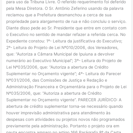
para uso da Tribuna Livre. O referido requerimento foi deferido
pela Mesa Diretora. O Sr. Antônio Zeferino usando da palavra
reclamou que a Prefeitura desmanchou a cerca de sua
propriedade para alargamento de rua e não concluiu o serviço.
Diante disso pede ao Sr. Presidente que entre em contato com
o Executivo no sentido de mandar refazer a referida cerca. No
Expediente constou: 1º- Leitura da justificativa do Executivo;
2º- Leitura do Projeto de Lei Nº010/2006, dos Vereadores,
que: “Autoriza a Câmara Municipal de Ipuiuna a devolver
numerário ao Executivo Municipal”; 3º- Leitura do Projeto de
Lei Nº035/2006, que: “Autoriza a abertura de Crédito
Suplementar no Orçamento vigente”; 4º- Leitura do Parecer
Nº031/2006, das Comissões de Justiça e Redação e
Administração Financeira e Orçamentária para o Projeto de Lei
Nº035/2006, que: “Autoriza a abertura de Crédito
Suplementar no Orçamento vigente”. PARECER JURÍDICO: A
abertura de crédito suplementar torna-se necessário quando
houver imprevisão administrativa para atendimento às
despesas com atividades ou projetos novos não programados
previamente pela administração. Portanto o projeto ora em
pauta encontra amparo no artigo 166 Parágrafo 8º da Carta