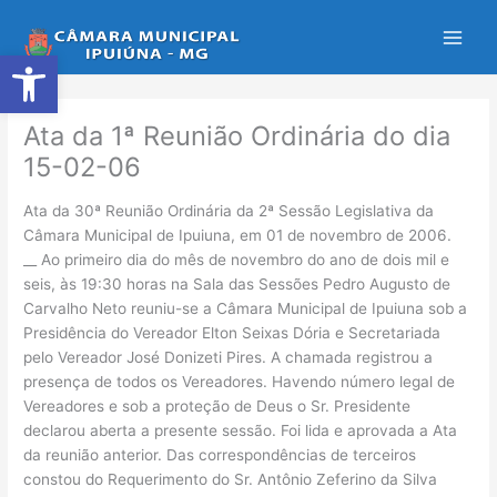
Ir
para
Abrir a barra de ferramentas
o
conteúdo
Ata da 1ª Reunião Ordinária do dia
15-02-06
Ata da 30ª Reunião Ordinária da 2ª Sessão Legislativa da
Câmara Municipal de Ipuiuna, em 01 de novembro de 2006.
__ Ao primeiro dia do mês de novembro do ano de dois mil e
seis, às 19:30 horas na Sala das Sessões Pedro Augusto de
Carvalho Neto reuniu-se a Câmara Municipal de Ipuiuna sob a
Presidência do Vereador Elton Seixas Dória e Secretariada
pelo Vereador José Donizeti Pires. A chamada registrou a
presença de todos os Vereadores. Havendo número legal de
Vereadores e sob a proteção de Deus o Sr. Presidente
declarou aberta a presente sessão. Foi lida e aprovada a Ata
da reunião anterior. Das correspondências de terceiros
constou do Requerimento do Sr. Antônio Zeferino da Silva