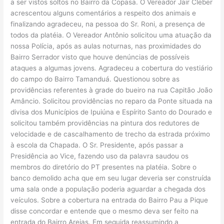
a ser vistos soltos no Bairro da Copasa. O Vereador Jair Cleber
acrescentou alguns comentários a respeito dos animais e
finalizando agradeceu, na pessoa do Sr. Roni, a presença de
todos da platéia. O Vereador Antônio solicitou uma atuação da
nossa Polícia, após as aulas noturnas, nas proximidades do
Bairro Serrador visto que houve denúncias de possíveis
ataques a algumas jovens. Agradeceu a cobertura do vestiário
do campo do Bairro Tamanduá. Questionou sobre as
providências referentes à grade do bueiro na rua Capitão João
Amâncio. Solicitou providências no reparo da Ponte situada na
divisa dos Municípios de Ipuiúna e Espírito Santo do Dourado e
solicitou também providências na pintura dos redutores de
velocidade e de cascalhamento de trecho da estrada próximo
à escola da Chapada. O Sr. Presidente, após passar a
Presidência ao Vice, fazendo uso da palavra saudou os
membros do diretório do PT presentes na platéia. Sobre o
banco demolido acha que em seu lugar deveria ser construída
uma sala onde a população poderia aguardar a chegada dos
veículos. Sobre a cobertura na entrada do Bairro Pau a Pique
disse concordar e entende que o mesmo deva ser feito na
entrada do Bairro Areias. Em seguida reassumindo a