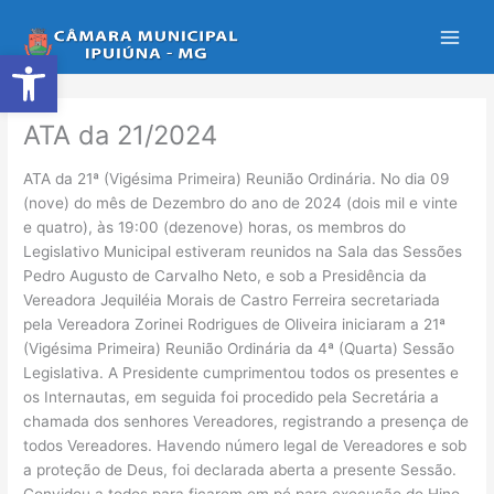
Ir
para
Abrir a barra de ferramentas
o
conteúdo
ATA da 21/2024
ATA da 21ª (Vigésima Primeira) Reunião Ordinária. No dia 09
(nove) do mês de Dezembro do ano de 2024 (dois mil e vinte
e quatro), às 19:00 (dezenove) horas, os membros do
Legislativo Municipal estiveram reunidos na Sala das Sessões
Pedro Augusto de Carvalho Neto, e sob a Presidência da
Vereadora Jequiléia Morais de Castro Ferreira secretariada
pela Vereadora Zorinei Rodrigues de Oliveira iniciaram a 21ª
(Vigésima Primeira) Reunião Ordinária da 4ª (Quarta) Sessão
Legislativa. A Presidente cumprimentou todos os presentes e
os Internautas, em seguida foi procedido pela Secretária a
chamada dos senhores Vereadores, registrando a presença de
todos Vereadores. Havendo número legal de Vereadores e sob
a proteção de Deus, foi declarada aberta a presente Sessão.
Convidou a todos para ficarem em pé para execução do Hino