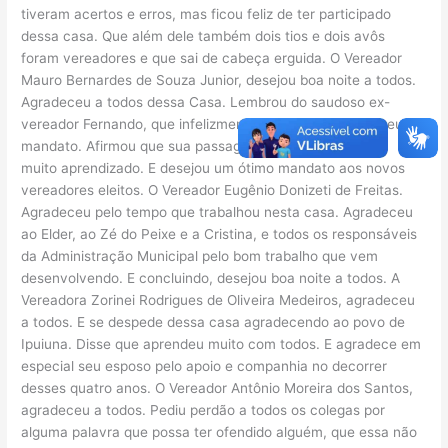
tiveram acertos e erros, mas ficou feliz de ter participado
dessa casa. Que além dele também dois tios e dois avôs
foram vereadores e que sai de cabeça erguida. O Vereador
Mauro Bernardes de Souza Junior, desejou boa noite a todos.
Agradeceu a todos dessa Casa. Lembrou do saudoso ex-
vereador Fernando, que infelizmente não pode concluir seu
mandato. Afirmou que sua passagem pela Câmara foi de
muito aprendizado. E desejou um ótimo mandato aos novos
vereadores eleitos. O Vereador Eugênio Donizeti de Freitas.
Agradeceu pelo tempo que trabalhou nesta casa. Agradeceu
ao Elder, ao Zé do Peixe e a Cristina, e todos os responsáveis
da Administração Municipal pelo bom trabalho que vem
desenvolvendo. E concluindo, desejou boa noite a todos. A
Vereadora Zorinei Rodrigues de Oliveira Medeiros, agradeceu
a todos. E se despede dessa casa agradecendo ao povo de
Ipuiuna. Disse que aprendeu muito com todos. E agradece em
especial seu esposo pelo apoio e companhia no decorrer
desses quatro anos. O Vereador Antônio Moreira dos Santos,
agradeceu a todos. Pediu perdão a todos os colegas por
alguma palavra que possa ter ofendido alguém, que essa não