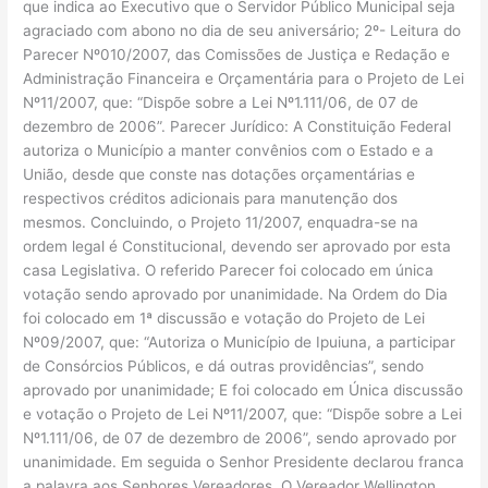
que indica ao Executivo que o Servidor Público Municipal seja
agraciado com abono no dia de seu aniversário; 2º- Leitura do
Parecer Nº010/2007, das Comissões de Justiça e Redação e
Administração Financeira e Orçamentária para o Projeto de Lei
Nº11/2007, que: “Dispõe sobre a Lei Nº1.111/06, de 07 de
dezembro de 2006”. Parecer Jurídico: A Constituição Federal
autoriza o Município a manter convênios com o Estado e a
União, desde que conste nas dotações orçamentárias e
respectivos créditos adicionais para manutenção dos
mesmos. Concluindo, o Projeto 11/2007, enquadra-se na
ordem legal é Constitucional, devendo ser aprovado por esta
casa Legislativa. O referido Parecer foi colocado em única
votação sendo aprovado por unanimidade. Na Ordem do Dia
foi colocado em 1ª discussão e votação do Projeto de Lei
Nº09/2007, que: “Autoriza o Município de Ipuiuna, a participar
de Consórcios Públicos, e dá outras providências”, sendo
aprovado por unanimidade; E foi colocado em Única discussão
e votação o Projeto de Lei Nº11/2007, que: “Dispõe sobre a Lei
Nº1.111/06, de 07 de dezembro de 2006”, sendo aprovado por
unanimidade. Em seguida o Senhor Presidente declarou franca
a palavra aos Senhores Vereadores. O Vereador Wellington