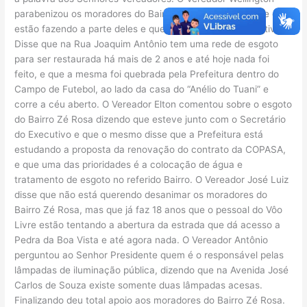
parabenizou os moradores do Bairro Zé Rosa dizendo que eles
estão fazendo a parte deles e que falta atitude do Executivo.
Disse que na Rua Joaquim Antônio tem uma rede de esgoto
para ser restaurada há mais de 2 anos e até hoje nada foi
feito, e que a mesma foi quebrada pela Prefeitura dentro do
Campo de Futebol, ao lado da casa do “Anélio do Tuani” e
corre a céu aberto. O Vereador Elton comentou sobre o esgoto
do Bairro Zé Rosa dizendo que esteve junto com o Secretário
do Executivo e que o mesmo disse que a Prefeitura está
estudando a proposta da renovação do contrato da COPASA,
e que uma das prioridades é a colocação de água e
tratamento de esgoto no referido Bairro. O Vereador José Luiz
disse que não está querendo desanimar os moradores do
Bairro Zé Rosa, mas que já faz 18 anos que o pessoal do Vôo
Livre estão tentando a abertura da estrada que dá acesso a
Pedra da Boa Vista e até agora nada. O Vereador Antônio
perguntou ao Senhor Presidente quem é o responsável pelas
lâmpadas de iluminação pública, dizendo que na Avenida José
Carlos de Souza existe somente duas lâmpadas acesas.
Finalizando deu total apoio aos moradores do Bairro Zé Rosa.