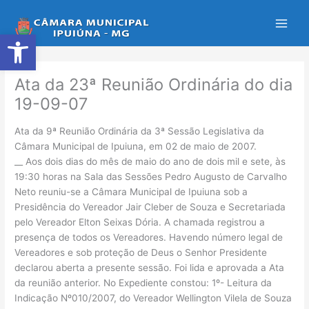
Ir
para
Abrir a barra de ferramentas
o
conteúdo
Ata da 23ª Reunião Ordinária do dia
19-09-07
Ata da 9ª Reunião Ordinária da 3ª Sessão Legislativa da
Câmara Municipal de Ipuiuna, em 02 de maio de 2007.
__ Aos dois dias do mês de maio do ano de dois mil e sete, às
19:30 horas na Sala das Sessões Pedro Augusto de Carvalho
Neto reuniu-se a Câmara Municipal de Ipuiuna sob a
Presidência do Vereador Jair Cleber de Souza e Secretariada
pelo Vereador Elton Seixas Dória. A chamada registrou a
presença de todos os Vereadores. Havendo número legal de
Vereadores e sob proteção de Deus o Senhor Presidente
declarou aberta a presente sessão. Foi lida e aprovada a Ata
da reunião anterior. No Expediente constou: 1º- Leitura da
Indicação Nº010/2007, do Vereador Wellington Vilela de Souza