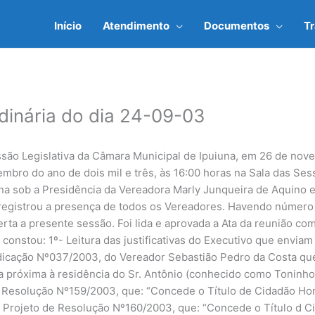
Início
Atendimento
Documentos
T
dinária do dia 24-09-03
ssão Legislativa da Câmara Municipal de Ipuiuna, em 26 de no
vembro do ano de dois mil e três, às 16:00 horas na Sala das S
na sob a Presidência da Vereadora Marly Junqueira de Aquino e
registrou a presença de todos os Vereadores. Havendo número 
rta a presente sessão. Foi lida e aprovada a Ata da reunião co
onstou: 1º- Leitura das justificativas do Executivo que enviam
ndicação Nº037/2003, do Vereador Sebastião Pedro da Costa que
 próxima à residência do Sr. Antônio (conhecido como Toninho
de Resolução Nº159/2003, que: “Concede o Título de Cidadão Hon
o Projeto de Resolução Nº160/2003, que: “Concede o Título d C