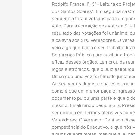
Rodolfo Francelli”; 5º- Leitura do Pro
dos Santos Soares”. Em seguida na Or
seqüência foram votados cada um por s
voto. Para a apuração dos votos a Sra.
resultado das votações foi unânime, ou
a palavra aos Srs. Vereadores. O Vere
veio algo que barra o seu trabalho tir
Segurança Pública para auxiliar o trab
eficaz desses órgãos. Lembrou da reun
jogos eletrônicos, que o Juiz estipulo
Disse que uma vez foi filmado juntame
Ao seu ver os donos de bares e lanch
como é que um menor paga o ingresso p
documento pulou uma parte e que o doc
mesmo. Finalizando pediu a Sra. Presi
ser dirigida em termos ofensivos ao V
Vereadores. O Vereador Denilson disse 
competência do Executivo, e que nós V
alguns quebra molas, mas que a lei nã