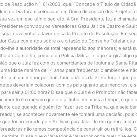
jeto de Resolução Nº161/2003, que: “Concede o Título de Cidadã
dem do Dia foram colocados em Única discussão dos Projetos d
ua vez em escrutínio secreto. A Sra. Presidente fez a chamad
 Presidente convidou os Vereadores Gezu Jair de Castro e Saul
 seja, nove votos a favor de cada Projeto de Resolução. Em seg
ador Gezu comentou sobre o a criação do Conselho Tutelar que 
ando-lhe a autoridade de total repreensão aos menores; e está 
alho do Conselho, como o da Polícia Militar e logo surgirá algo
ião que o Juiz fez com os comerciantes de Ipuiuna e Santa Rit
u uma idade mínima de 14 anos para freqüentar o ambiente e não 
nte com um menor por dois funcionários da Prefeitura e que p
onetes deveriam colaborar com os pais quanto aos menores, e 
ara sair a 01:00 hora? Disse que o Juiz e o Promotor não faz
umento é o mesmo que ele já tinha em mãos a tempo; e que lei
dente que quando alguém for fazer uso da Tribuna, que seja bem
ereador, se acontecer novamente ele tomará uma decisão, pois 
que foi procurado pelo Sr. Ivair, para falar de um quebra mola 
ereadores não temos competência de construir ou retirá-los. 
o permite. Disse que o Vereador é Vereador onde quer que est