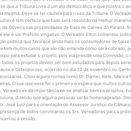
isse que a Tribuna Livre é um ato democrático e que mostra o a
da mesma. Deve se ter cautela para o uso da Tribuna. O Verea
tivo e tem certeza que tudo será resolvido da melhor maneira
. de Oliveira nas proximidades da Casa de Carnes do Paraná. S
ue ele é um Prefeito vingativo. O Vereador Elton comentou sobr
nação pública que favorece ainda mais os consumidores de baixa
que tem muitos casos que ele não entende como será cobrado, 
tempo para estudar o projeto, pois ela preside uma Comissão, o
ue todos os projetos devem ser bem estudados para depois ser
ausa e Osteoporose, ocorrido no dia 22 de novembro no Cent
necessárias. Citou alguns nomes como Dr. Darnei, Bete, Marina 
eiras. Disse que esse foi o primeiro e espera que muitos outr
s. Vereadores da importância de se analisar bem os projetos. 
uiuna, dizendo que alguma pessoas serão homenageadas. Disse
r. José Luiz para a orientação do Assessor Jurídico da Câmara
 presença de todos convocando os Srs. Vereadores para a próxi
ncerrou a sessão.