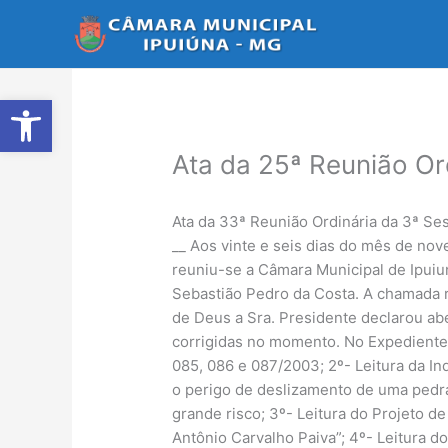
Ir
para
o
conteúdo
Abrir a barra de ferramentas
Ata da 25ª Reunião Or
Ata da 33ª Reunião Ordinária da 3ª Se
__ Aos vinte e seis dias do mês de no
reuniu-se a Câmara Municipal de Ipuiu
Sebastião Pedro da Costa. A chamada 
de Deus a Sra. Presidente declarou abe
corrigidas no momento. No Expediente c
085, 086 e 087/2003; 2º- Leitura da I
o perigo de deslizamento de uma pedra
grande risco; 3º- Leitura do Projeto 
Antônio Carvalho Paiva”; 4º- Leitura d