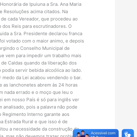
 Honorária de Ipuiuna a Sra. Ana Maria
e Resoluções acima citados. Na
a de cada Vereador, que procedeu ao
o dos Reis para escrutinadores. O
uida a Sra. Presidente declarou franca
foi votado com o maior animo, e depois
surgindo o Conselho Municipal de
 que vem para impedir um trabalho mais
a de Caldas quando da liberação dos
podia servir bebida alcoólica ao lado.
or medo da Lei acabou vendendo o bar.
se as lanchonetes abrem às 24 horas
em nada errado e o moço que leu o
 em nosso País é só para inglês ver
 analisado, pois a palavra não pode
o Regimento Interno garante aos
na Estrada Rural e que isso é de
Citou a necessidade da construção de
eja, mas não devemos trazer problemas