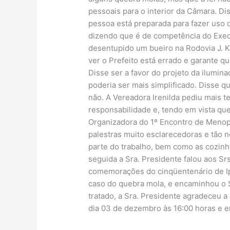
pessoais para o interior da Câmara. D
pessoa está preparada para fazer uso 
dizendo que é de competência do Execu
desentupido um bueiro na Rodovia J. K
ver o Prefeito está errado e garante q
Disse ser a favor do projeto da ilumi
poderia ser mais simplificado. Disse 
não. A Vereadora Irenilda pediu mais 
responsabilidade e, tendo em vista q
Organizadora do 1º Encontro de Menop
palestras muito esclarecedoras e tão 
parte do trabalho, bem como as cozinh
seguida a Sra. Presidente falou aos Sr
comemorações do cinqüentenário de Ip
caso do quebra mola, e encaminhou o S
tratado, a Sra. Presidente agradeceu a
dia 03 de dezembro às 16:00 horas e e