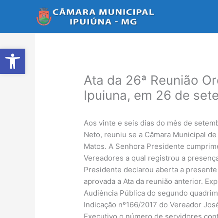
Ir
para
o
conteúdo
Abrir a barra de ferramentas
Ata da 26ª Reunião Or
Ipuiuna, em 26 de set
Aos vinte e seis dias do mês de setem
Neto, reuniu se a Câmara Municipal de
Matos. A Senhora Presidente cumprimen
Vereadores a qual registrou a presenç
Presidente declarou aberta a presente
aprovada a Ata da reunião anterior. Exp
Audiência Pública do segundo quadrime
Indicação nº166/2017 do Vereador José
Executivo o número de servidores cont