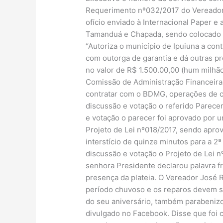
Requerimento nº032/2017 do Vereador 
ofício enviado à Internacional Paper e
Tamanduá e Chapada, sendo colocado em
“Autoriza o município de Ipuiuna a c
com outorga de garantia e dá outras pro
no valor de R$ 1.500.00,00 (hum milhã
Comissão de Administração Financeira e
contratar com o BDMG, operações de cr
discussão e votação o referido Parece
e votação o parecer foi aprovado por 
Projeto de Lei nº018/2017, sendo aprov
interstício de quinze minutos para a 2
discussão e votação o Projeto de Lei n
senhora Presidente declarou palavra 
presença da plateia. O Vereador José Re
período chuvoso e os reparos devem s
do seu aniversário, também parabeniz
divulgado no Facebook. Disse que foi 