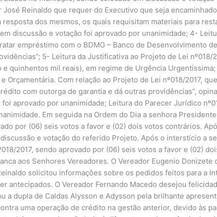
José Reinaldo que requer do Executivo que seja encaminhado p
 a resposta dos mesmos, os quais requisitam materiais para res
 discussão e votação foi aprovado por unanimidade; 4- Leitur
ontratar empréstimo com o BDMG – Banco de Desenvolvimento de
vidências”; 5- Leitura da Justificativa ao Projeto de Lei nº018
o e quinhentos mil reais), em regime de Urgência Urgentíssima;
 Orçamentária. Com relação ao Projeto de Lei nº018/2017, que;
édito com outorga de garantia e dá outras providências”, opi
r foi aprovado por unanimidade; Leitura do Parecer Jurídico n
unanimidade. Em seguida na Ordem do Dia a senhora Presidente
ado por (06) seis votos a favor e (02) dois votos contrários. A
ª discussão e votação do referido Projeto. Após o interstício a
º018/2017, sendo aprovado por (06) seis votos a favor e (02) doi
franca aos Senhores Vereadores. O Vereador Eugenio Donizete
inaldo solicitou informações sobre os pedidos feitos para a Int
er antecipados. O Vereador Fernando Macedo desejou felicida
ou a dupla de Caldas Alysson e Adysson pela brilhante aprese
contra uma operação de crédito na gestão anterior, devido às p