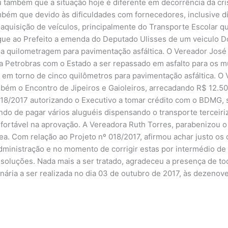
ou também que a situação hoje é diferente em decorrência da cr
ambém que devido às dificuldades com fornecedores, inclusive d
 aquisição de veículos, principalmente do Transporte Escolar que
egue ao Prefeito a emenda do Deputado Ulisses de um veiculo 
 quilometragem para pavimentação asfáltica. O Vereador José 
da Petrobras com o Estado a ser repassado em asfalto para os 
 em torno de cinco quilômetros para pavimentação asfáltica. O
ambém o Encontro de Jipeiros e Gaioleiros, arrecadando R$ 12.50
018/2017 autorizando o Executivo a tomar crédito com o BDMG, s
do de pagar vários aluguéis dispensando o transporte terceiriz
fortável na aprovação. A Vereadora Ruth Torres, parabenizou o S
ea. Com relação ao Projeto nº 018/2017, afirmou achar justo os 
ministração e no momento de corrigir estas por intermédio de pr
 soluções. Nada mais a ser tratado, agradeceu a presença de 
nária a ser realizada no dia 03 de outubro de 2017, às dezenov