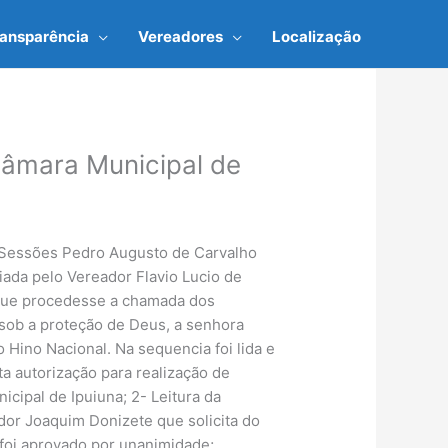
ransparência
Vereadores
Localização
Câmara Municipal de
as Sessões Pedro Augusto de Carvalho
iada pelo Vereador Flavio Lucio de
 que procedesse a chamada dos
sob a proteção de Deus, a senhora
Hino Nacional. Na sequencia foi lida e
ta autorização para realização de
cipal de Ipuiuna; 2- Leitura da
dor Joaquim Donizete que solicita do
foi aprovado por unanimidade;