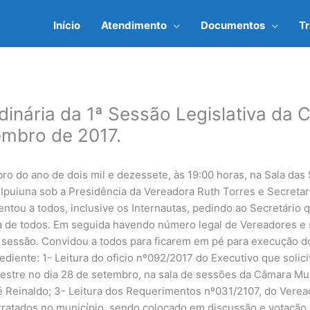
Início
Atendimento
Documentos
T
dinária da 1ª Sessão Legislativa da 
embro de 2017.
bro do ano de dois mil e dezessete, às 19:00 horas, na Sala d
 Ipuiuna sob a Presidência da Vereadora Ruth Torres e Secretar
tou a todos, inclusive os Internautas, pedindo ao Secretário
a de todos. Em seguida havendo número legal de Vereadores e 
 sessão. Convidou a todos para ficarem em pé para execução do 
ediente: 1- Leitura do oficio nº092/2017 do Executivo que solici
stre no dia 28 de setembro, na sala de sessões da Câmara Muni
 Reinaldo; 3- Leitura dos Requerimentos nº031/2107, do Verea
ratados no município, sendo colocado em discussão e votação 