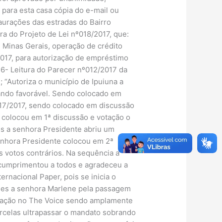
ara esta casa cópia do e-mail ou
taurações das estradas do Bairro
a do Projeto de Lei nº018/2017, que:
 Minas Gerais, operação de crédito
/2017, para autorização de empréstimo
 6- Leitura do Parecer nº012/2017 da
 “Autoriza o município de Ipuiuna a
nando favorável. Sendo colocado em
º017/2017, sendo colocado em discussão
 colocou em 1ª discussão e votação o
pós a senhora Presidente abriu um
 senhora Presidente colocou em 2ª
s votos contrários. Na sequência a
 cumprimentou a todos e agradeceu a
ernacional Paper, pois se inicia o
des a senhora Marlene pela passagem
ntação no The Voice sendo amplamente
arcelas ultrapassar o mandato sobrando