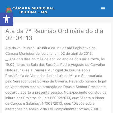
Ir
para
Abrir a barra de ferramentas
o
conteúdo
Ata da 7ª Reunião Ordinária do dia
02-04-13
Ata da 7ª Reunião Ordinária da 1ª Sessão Legislativa da
Câmara Municipal de Ipuiuna, em 02 de abril de 2013.
__ Aos dois dias do mês de abril do ano de dois mil e treze, às
19:00 horas na Sala das Sessões Pedro Augusto de Carvalho
Neto reuniu-se a Câmara Municipal de Ipuiuna sob a
Presidência do Vereador Junior Luiz de Melo e Secretariada
pelo Vereador José Edivino de Oliveira. Havendo número legal
de Vereadores e sob a proteção de Deus o Senhor Presidente
declarou aberta a presente sessão. No Expediente constou da
leitura dos Projetos de Leis Nº002/2013, que: “Altera o Plano
de Cargos e Salários”; Nº003/2013, que: “Dispõe sobre
alterações no Anexo V da Lei Complementar Nº849/2000 –