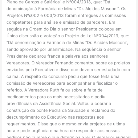
Plano de Cargos e Salários” e Nº004/2013, que: “Dá
denominação à Farmácia de Minas “Dr. Alcides Mosconi”. Os
Projetos Nºs002 e 003/2013 foram entregues as comissões
competentes para análise e emissão de pareceres. Em
seguida na Ordem do Dia o senhor Presidente colocou em
Única discussão e votação o Projeto de Lei Nº004/2013, que:
“Dá denominação à Farmácia de Minas “Dr. Alcides Mosconi”,
sendo aprovado por unanimidade. Na sequência o senhor
Presidente declarou franca a palavra aos senhores
Vereadores. O Vereador Fernando comentou sobre os projetos
enviados pelo Executivo e disse que devem ser estudado com
calma. A respeito do concurso pediu que fosse feita uma
comissão de Vereadores para acompanhar e fiscalizar o
referido. A Vereadora Ruth falou sobre a falta de
medicamentos para os mais necessitados e pediu
providências da Assistência Social. Voltou a cobrar a
construção da ponte Pedra da Saudade e reclamou do
descumprimento do Executivo nas respostas aos
requerimentos. Disse que o mesmo envia projetos de ultima
hora e pede urgência e na hora de responder aos nossos
pedidos não cumpre o que determina a lei. O Vereador Eugenio