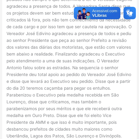
agradeceu a presença de todos. A Vereadora Santa disse que
os projetos devem ser bem estudados para depois não serem
criticados lá fora, pois não tem conhecimento da necessidade
de cada cargo e por isso tem que ser cautela na aprovação. O
Vereador José Edivino agradeceu a presença de todos e pediu
ao senhor Presidente que peça ao senhor Prefeito a revisão
dos valores das diárias dos motoristas, que estão com valores
bem abaixo a realidade. Finalizando agradeceu o Executivo
pelo atendimento a uma de suas indicações. O Vereador
Antonio falou sobre as estradas. Na sequencia o senhor
Presidente deu total apoio ao pedido do Vereador José Edivino
e disse que levará ao Executivo seu pedido. Disse que a partir
do dia 20 teremos caçamba para pegar os entulhos.
Parabenizou o Executivo pela medalha recebida em São
Lourenço, disse que criticamos, mas também o
parabenizamos por seus méritos e que ele receberá outra
medalha em Ouro Preto. Disse que ele foi eleito Vice
Presidente da AMM e que isso é muito importante, pois
desbancou prefeitos de cidades muito maiores como
Uberlândia, Lagoa dos Patos, São Lourenço e Divinópolis.