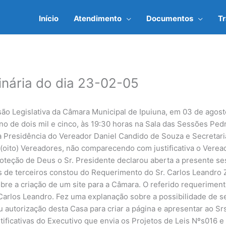
Início
Atendimento
Documentos
T
inária do dia 23-02-05
são Legislativa da Câmara Municipal de Ipuiuna, em 03 de agos
no de dois mil e cinco, às 19:30 horas na Sala das Sessões Pe
a Presidência do Vereador Daniel Candido de Souza e Secretari
(oito) Vereadores, não comparecendo com justificativa o Verea
teção de Deus o Sr. Presidente declarou aberta a presente sess
s de terceiros constou do Requerimento do Sr. Carlos Leandro 
sobre a criação de um site para a Câmara. O referido requeriment
 Carlos Leandro. Fez uma explanação sobre a possibilidade de s
iu autorização desta Casa para criar a página e apresentar ao S
tificativas do Executivo que envia os Projetos de Leis Nºs016 e