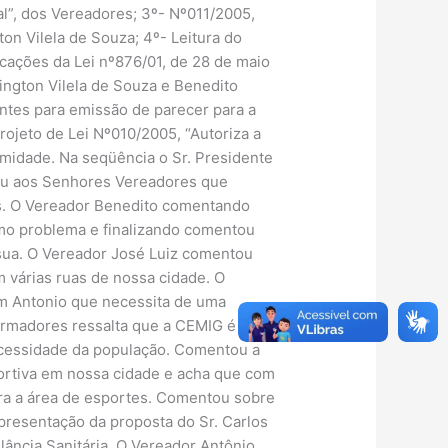
l”, dos Vereadores; 3º- Nº011/2005,
on Vilela de Souza; 4º- Leitura do
icações da Lei nº876/01, de 28 de maio
lington Vilela de Souza e Benedito
ntes para emissão de parecer para a
ojeto de Lei Nº010/2005, “Autoriza a
midade. Na seqüência o Sr. Presidente
diu aos Senhores Vereadores que
es. O Vereador Benedito comentando
smo problema e finalizando comentou
 sua. O Vereador José Luiz comentou
 várias ruas de nossa cidade. O
im Antonio que necessita de uma
formadores ressalta que a CEMIG é uma
ecessidade da população. Comentou a
ortiva em nossa cidade e acha que com
ara a área de esportes. Comentou sobre
apresentação da proposta do Sr. Carlos
ância Sanitária. O Vereador Antônio