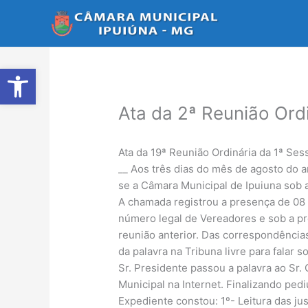
Ir
para
o
conteúdo
Abrir a barra de ferramentas
Ata da 2ª Reunião Ord
Ata da 19ª Reunião Ordinária da 1ª Ses
__ Aos três dias do mês de agosto do a
se a Câmara Municipal de Ipuiuna sob 
A chamada registrou a presença de 08 
número legal de Vereadores e sob a pro
reunião anterior. Das correspondência
da palavra na Tribuna livre para falar 
Sr. Presidente passou a palavra ao Sr.
Municipal na Internet. Finalizando ped
Expediente constou: 1º- Leitura das jus