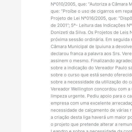
Nº010/2005, que: “Autoriza a Câmara M
que: “Proíbe o uso de cigarros em repa
Projeto de Lei Nº016/2005, que: “Dispõ
de 2001”; 5º- Leitura das Indicações N
Donizeti da Silva. Os Projetos de Lei
próxima sessão ordinária. Em seguida 
Câmara Municipal de Ipuiuna a devolve
declarou franca a palavra aos Srs. Ve
assinem o mesmo. Finalizando agradec
sobre a indicação do Vereador Paulo 
sobre o curso que está sendo oferecid
sobre a necessidade da utilização do 
Vereador Wellington concordou com a 
limpeza urgente. Pediu apoio para o c
empresa com uma excelente arrecadaçã
necessidade de calçamento de várias r
a criação desta liga haverá um maior p
o projeto que pretende alterar a remun
Leandro e sobre a necessidade da cont