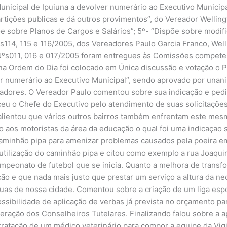
unicipal de Ipuiuna a devolver numerário ao Executivo Municipa
rtições publicas e dá outros provimentos”, do Vereador Wellingt
e sobre Planos de Cargos e Salários”; 5º- “Dispõe sobre modif
ºs114, 115 e 116/2005, dos Vereadores Paulo Garcia Franco, Wel
s Nºs011, 016 e 017/2005 foram entregues às Comissões compete
na Ordem do Dia foi colocado em Única discussão e votação o Pr
r numerário ao Executivo Municipal”, sendo aprovado por unani
readores. O Vereador Paulo comentou sobre sua indicação e pe
eu o Chefe do Executivo pelo atendimento de suas solicitaçõ
salientou que vários outros bairros também enfrentam este me
o aos motoristas da área da educação o qual foi uma indicaçao
caminhão pipa para amenizar problemas causados pela poeira em
utilização do caminhão pipa e citou como exemplo a rua Joaqu
ampeonato de futebol que se inicia. Quanto a melhora de trans
o e que nada mais justo que prestar um serviço a altura da n
uas de nossa cidade. Comentou sobre a criação de um liga esp
ossibilidade de aplicação de verbas já prevista no orçamento p
eração dos Conselheiros Tutelares. Finalizando falou sobre a 
ratação de um médico veterinário para compor a equipe da Vigil