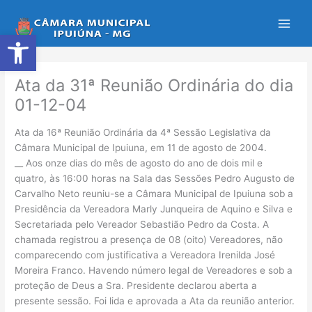
Ir
para
Abrir a barra de ferramentas
o
conteúdo
Ata da 31ª Reunião Ordinária do dia
01-12-04
Ata da 16ª Reunião Ordinária da 4ª Sessão Legislativa da
Câmara Municipal de Ipuiuna, em 11 de agosto de 2004.
__ Aos onze dias do mês de agosto do ano de dois mil e
quatro, às 16:00 horas na Sala das Sessões Pedro Augusto de
Carvalho Neto reuniu-se a Câmara Municipal de Ipuiuna sob a
Presidência da Vereadora Marly Junqueira de Aquino e Silva e
Secretariada pelo Vereador Sebastião Pedro da Costa. A
chamada registrou a presença de 08 (oito) Vereadores, não
comparecendo com justificativa a Vereadora Irenilda José
Moreira Franco. Havendo número legal de Vereadores e sob a
proteção de Deus a Sra. Presidente declarou aberta a
presente sessão. Foi lida e aprovada a Ata da reunião anterior.