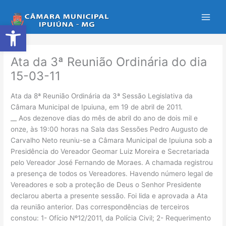
Ir
para
Abrir a barra de ferramentas
o
conteúdo
Ata da 3ª Reunião Ordinária do dia
15-03-11
Ata da 8ª Reunião Ordinária da 3ª Sessão Legislativa da
Câmara Municipal de Ipuiuna, em 19 de abril de 2011.
__ Aos dezenove dias do mês de abril do ano de dois mil e
onze, às 19:00 horas na Sala das Sessões Pedro Augusto de
Carvalho Neto reuniu-se a Câmara Municipal de Ipuiuna sob a
Presidência do Vereador Geomar Luiz Moreira e Secretariada
pelo Vereador José Fernando de Moraes. A chamada registrou
a presença de todos os Vereadores. Havendo número legal de
Vereadores e sob a proteção de Deus o Senhor Presidente
declarou aberta a presente sessão. Foi lida e aprovada a Ata
da reunião anterior. Das correspondências de terceiros
constou: 1- Ofício Nº12/2011, da Polícia Civil; 2- Requerimento