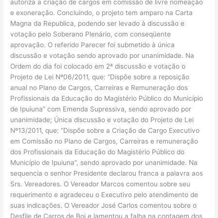
autoriza a criação de cargos em comissão de livre nomeação
e exoneração. Concluindo, o projeto tem amparo na Carta
Magna da Republica, podendo ser levado à discussão e
votação pelo Soberano Plenário, com conseqüente
aprovação. O referido Parecer foi submetido à única
discussão e votação sendo aprovado por unanimidade. Na
Ordem do dia foi colocado em 2ª discussão e votação o
Projeto de Lei Nº06/2011, que: “Dispõe sobre a reposição
anual no Plano de Cargos, Carreiras e Remuneração dos
Profissionais da Educação do Magistério Público do Município
de Ipuiuna” com Emenda Supressiva, sendo aprovado por
unanimidade; Única discussão e votação do Projeto de Lei
Nº13/2011, que: “Dispõe sobre a Criação de Cargo Executivo
em Comissão no Plano de Cargos, Carreiras e remuneração
dos Profissionais da Educação do Magistério Público do
Município de Ipuiuna”, sendo aprovado por unanimidade. Na
sequencia o senhor Presidente declarou franca a palavra aos
Srs. Vereadores. O Vereador Marcos comentou sobre seu
requerimento e agradeceu o Executivo pelo atendimento de
suas indicações. O Vereador José Carlos comentou sobre o
Desfile de Carros de Boi e lamentou a falha na contagem dos