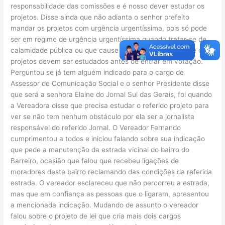
responsabilidade das comissões e é nosso dever estudar os
projetos. Disse ainda que não adianta o senhor prefeito
mandar os projetos com urgência urgentíssima, pois só pode
ser em regime de urgência urgentíssima quando tratar-se de
calamidade pública ou que cause prejuízo ao Município, e os
projetos devem ser estudados antes de entrar em votação.
Perguntou se já tem alguém indicado para o cargo de
Assessor de Comunicação Social e o senhor Presidente disse
que será a senhora Elaine do Jornal Sul das Gerais, foi quando
a Vereadora disse que precisa estudar o referido projeto para
ver se não tem nenhum obstáculo por ela ser a jornalista
responsável do referido Jornal. O Vereador Fernando
cumprimentou a todos e iniciou falando sobre sua indicação
que pede a manutenção da estrada vicinal do bairro do
Barreiro, ocasião que falou que recebeu ligações de
moradores deste bairro reclamando das condições da referida
estrada. O vereador esclareceu que não percorreu a estrada,
mas que em confiança as pessoas que o ligaram, apresentou
a mencionada indicação. Mudando de assunto o vereador
falou sobre o projeto de lei que cria mais dois cargos