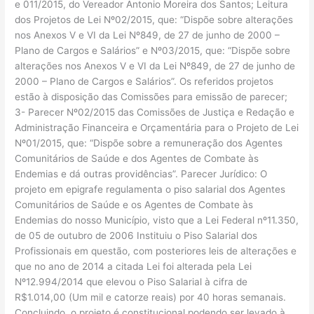
e 011/2015, do Vereador Antonio Moreira dos Santos; Leitura
dos Projetos de Lei Nº02/2015, que: “Dispõe sobre alterações
nos Anexos V e VI da Lei Nº849, de 27 de junho de 2000 –
Plano de Cargos e Salários” e Nº03/2015, que: “Dispõe sobre
alterações nos Anexos V e VI da Lei Nº849, de 27 de junho de
2000 – Plano de Cargos e Salários”. Os referidos projetos
estão à disposição das Comissões para emissão de parecer;
3- Parecer Nº02/2015 das Comissões de Justiça e Redação e
Administração Financeira e Orçamentária para o Projeto de Lei
Nº01/2015, que: “Dispõe sobre a remuneração dos Agentes
Comunitários de Saúde e dos Agentes de Combate às
Endemias e dá outras providências”. Parecer Jurídico: O
projeto em epigrafe regulamenta o piso salarial dos Agentes
Comunitários de Saúde e os Agentes de Combate às
Endemias do nosso Município, visto que a Lei Federal nº11.350,
de 05 de outubro de 2006 Instituiu o Piso Salarial dos
Profissionais em questão, com posteriores leis de alterações e
que no ano de 2014 a citada Lei foi alterada pela Lei
Nº12.994/2014 que elevou o Piso Salarial à cifra de
R$1.014,00 (Um mil e catorze reais) por 40 horas semanais.
Concluindo, o projeto é constitucional podendo ser levado à