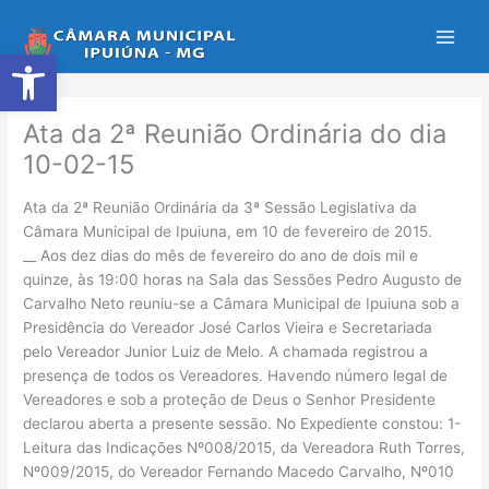
Ir
para
Abrir a barra de ferramentas
o
conteúdo
Ata da 2ª Reunião Ordinária do dia
10-02-15
Ata da 2ª Reunião Ordinária da 3ª Sessão Legislativa da
Câmara Municipal de Ipuiuna, em 10 de fevereiro de 2015.
__ Aos dez dias do mês de fevereiro do ano de dois mil e
quinze, às 19:00 horas na Sala das Sessões Pedro Augusto de
Carvalho Neto reuniu-se a Câmara Municipal de Ipuiuna sob a
Presidência do Vereador José Carlos Vieira e Secretariada
pelo Vereador Junior Luiz de Melo. A chamada registrou a
presença de todos os Vereadores. Havendo número legal de
Vereadores e sob a proteção de Deus o Senhor Presidente
declarou aberta a presente sessão. No Expediente constou: 1-
Leitura das Indicações Nº008/2015, da Vereadora Ruth Torres,
Nº009/2015, do Vereador Fernando Macedo Carvalho, Nº010