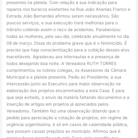
presentes na plateia. Com relação a sua indicação para
reparos nos buracos existentes na Rua João Ananias Franco e
Estrada João Bernardes afirmou serem necessários. São
poucos serviços, e sua execução trará melhorias para o
trânsito coibindo assim o risco de acidentes. Parabenizou
todas as mulheres, pelo seu dia, celebrado anualmente no dia
08 de março. Disse do problema grave que é o feminicídio. É
preciso que haja conscientização para a coibição desses atos
inaceitáveis. Agradeceu aos internautas e a presença de
todos desejando boa noite. A Vereadora RUTH TORRES
cumprimentou os nobres colegas, os Assessores da Câmara
Municipal e a plateia presente. Pediu ao Presidente, a sua
intercessão junto ao Executivo para maior observação na
elaboração dos projetos encaminhados a esta Casa. É para
que seja evitado, o envio da matéria faltando documentos e a
inserção de artigos em projetos já apreciados pelos
Vereadores. Também fez uma observação dizendo que o
pedido para apreciação e votação de projetos, em regime de
urgência urgentíssima, é só em casos de calamidade pública,
que possam causar prejuízos ao município. Afirmou que é
preciso haver respeito com esta Casa, pois acredita que