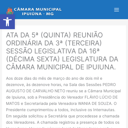
Ir
para
Abrir a barra de ferramentas
o
conteúdo
ATA DA 5ª (QUINTA) REUNIÃO
ORDINÁRIA DA 3ª (TERCEIRA)
SESSÃO LEGISLATIVA DA 16ª
(DÉCIMA SEXTA) LEGISLATURA DA
CÂMARA MUNICIPAL DE IPUIUNA.
Aos doze dias do mês de março do ano de dois mil e
dezenove, às dezenove horas, na Sala das Sessões PEDRO
AUGUSTO DE CARVALHO NETO reuniu se a Câmara Municipal
de Ipuiuna, sob a Presidência do Vereador FLÁVIO LÚCIO DE
MATOS e Secretariada pela Vereadora WANIA DE SOUZA. O
Presidente cumprimentou a todos, inclusive os Internautas.
Em seguida solicitou a Secretária que procedesse a chamada
dos Vereadores. A chamada registrou a presença de todos os