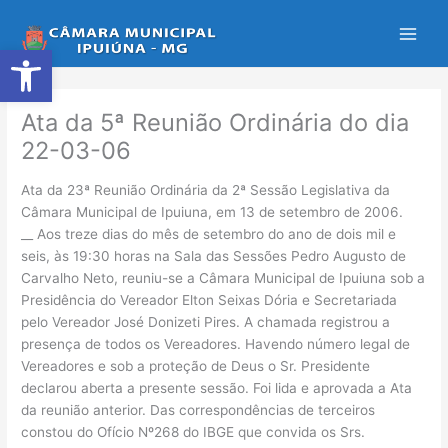
Ir
para
Abrir a barra de ferramentas
o
conteúdo
Ata da 5ª Reunião Ordinária do dia
22-03-06
Ata da 23ª Reunião Ordinária da 2ª Sessão Legislativa da
Câmara Municipal de Ipuiuna, em 13 de setembro de 2006.
__ Aos treze dias do mês de setembro do ano de dois mil e
seis, às 19:30 horas na Sala das Sessões Pedro Augusto de
Carvalho Neto, reuniu-se a Câmara Municipal de Ipuiuna sob a
Presidência do Vereador Elton Seixas Dória e Secretariada
pelo Vereador José Donizeti Pires. A chamada registrou a
presença de todos os Vereadores. Havendo número legal de
Vereadores e sob a proteção de Deus o Sr. Presidente
declarou aberta a presente sessão. Foi lida e aprovada a Ata
da reunião anterior. Das correspondências de terceiros
constou do Ofício Nº268 do IBGE que convida os Srs.