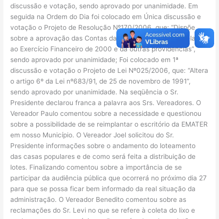
discussão e votação, sendo aprovado por unanimidade. Em
seguida na Ordem do Dia foi colocado em Única discussão e
votação o Projeto de Resolução Nº170/2006, que: “Dispõe
sobre a aprovação das Contas da Prefeitura Municipal relativa
ao Exercício Financeiro de 2000 e dá outras providências”,
sendo aprovado por unanimidade; Foi colocado em 1ª
discussão e votação o Projeto de Lei Nº025/2006, que: “Altera
o artigo 6º da Lei nº683/91, de 25 de novembro de 1991”,
sendo aprovado por unanimidade. Na seqüência o Sr.
Presidente declarou franca a palavra aos Srs. Vereadores. O
Vereador Paulo comentou sobre a necessidade e questionou
sobre a possibilidade de se reimplantar o escritório da EMATER
em nosso Município. O Vereador Joel solicitou do Sr.
Presidente informações sobre o andamento do loteamento
das casas populares e de como será feita a distribuição de
lotes. Finalizando comentou sobre a importância de se
participar da audiência pública que ocorrerá no próximo dia 27
para que se possa ficar bem informado da real situação da
administração. O Vereador Benedito comentou sobre as
reclamações do Sr. Levi no que se refere à coleta do lixo e