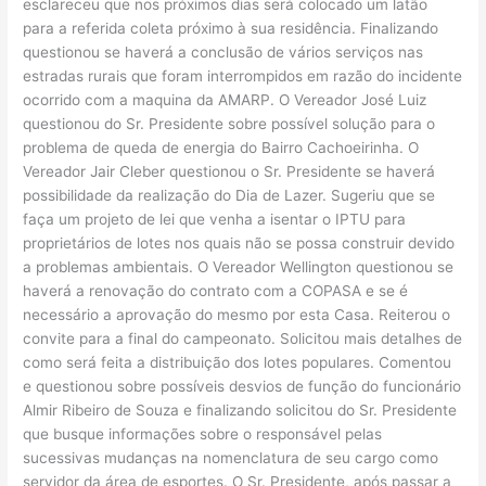
esclareceu que nos próximos dias será colocado um latão
para a referida coleta próximo à sua residência. Finalizando
questionou se haverá a conclusão de vários serviços nas
estradas rurais que foram interrompidos em razão do incidente
ocorrido com a maquina da AMARP. O Vereador José Luiz
questionou do Sr. Presidente sobre possível solução para o
problema de queda de energia do Bairro Cachoeirinha. O
Vereador Jair Cleber questionou o Sr. Presidente se haverá
possibilidade da realização do Dia de Lazer. Sugeriu que se
faça um projeto de lei que venha a isentar o IPTU para
proprietários de lotes nos quais não se possa construir devido
a problemas ambientais. O Vereador Wellington questionou se
haverá a renovação do contrato com a COPASA e se é
necessário a aprovação do mesmo por esta Casa. Reiterou o
convite para a final do campeonato. Solicitou mais detalhes de
como será feita a distribuição dos lotes populares. Comentou
e questionou sobre possíveis desvios de função do funcionário
Almir Ribeiro de Souza e finalizando solicitou do Sr. Presidente
que busque informações sobre o responsável pelas
sucessivas mudanças na nomenclatura de seu cargo como
servidor da área de esportes. O Sr. Presidente, após passar a