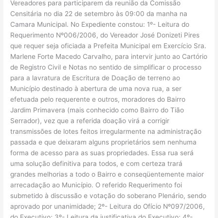
Vereadores para participarem da reunião da Comissão
Censitária no dia 22 de setembro às 09:00 da manha na
Camara Municipal. No Expediente constou: 1º- Leitura do
Requerimento Nº006/2006, do Vereador José Donizeti Pires
que requer seja oficiada a Prefeita Municipal em Exercício Sra.
Marlene Forte Macedo Carvalho, para intervir junto ao Cartório
de Registro Civil e Notas no sentido de simplificar o processo
para a lavratura de Escritura de Doação de terreno ao
Município destinado à abertura de uma nova rua, a ser
efetuada pelo requerente e outros, moradores do Bairro
Jardim Primavera (mais conhecido como Bairro do Tião
Serrador), vez que a referida doação virá a corrigir
transmissões de lotes feitos irregularmente na administração
passada e que deixaram alguns proprietários sem nenhuma
forma de acesso para as suas propriedades. Essa rua será
uma solução definitiva para todos, e com certeza trará
grandes melhorias a todo o Bairro e conseqüentemente maior
arrecadação ao Município. O referido Requerimento foi
submetido à discussão e votação do soberano Plenário, sendo
aprovado por unanimidade; 2º- Leitura do Ofício Nº097/2006,
do Executivo; 3º- Leitura da justificativa do Executivo; 4º-