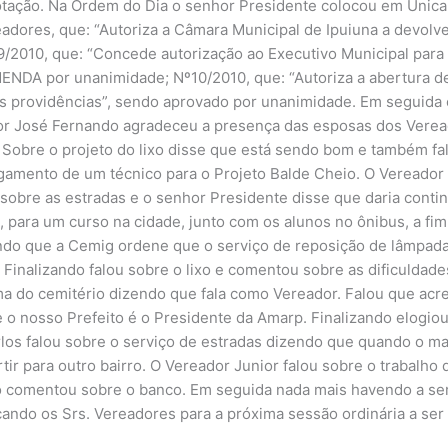
tação. Na Ordem do Dia o senhor Presidente colocou em Única 
adores, que: “Autoriza a Câmara Municipal de Ipuiuna a devolve
/2010, que: “Concede autorização ao Executivo Municipal para 
NDA por unanimidade; Nº10/2010, que: “Autoriza a abertura de
ras providências”, sendo aprovado por unanimidade. Em seguida 
dor José Fernando agradeceu a presença das esposas dos Vere
. Sobre o projeto do lixo disse que está sendo bom e também fal
gamento de um técnico para o Projeto Balde Cheio. O Vereador R
sobre as estradas e o senhor Presidente disse que daria contin
s, para um curso na cidade, junto com os alunos no ônibus, a f
ando que a Cemig ordene que o serviço de reposição de lâmpadas
inalizando falou sobre o lixo e comentou sobre as dificuldade
a do cemitério dizendo que fala como Vereador. Falou que acr
e o nosso Prefeito é o Presidente da Amarp. Finalizando elogiou
los falou sobre o serviço de estradas dizendo que quando o ma
rtir para outro bairro. O Vereador Junior falou sobre o trabalh
o comentou sobre o banco. Em seguida nada mais havendo a ser
do os Srs. Vereadores para a próxima sessão ordinária a ser re