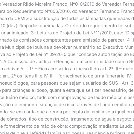
do Vereador Rildo Moreira Franco, Nº010/2010 do Vereador Fer
ura do Requerimento Nº006/2010, do Vereador Fernando Franco 
citada da CEMIG a substituição de todas as lâmpadas queimadas 
 10 (dez) lâmpadas queimadas. O referido requerimento foi sub
unanimidade; 3- Leitura do Projeto de Lei Nº11/2010, que: “Di
minhado às comissões competentes para emissão de parecer; 4- 
ra Municipal de Ipuiuna a devolver numerário ao Executivo Muni
iva ao Projeto de Lei nº 09/2010 que “concede autorização ao E
s”. A Comissão de Justiça e Redação, em conformidade com o Re
ditiva: Art. 1º – Fica acrescido ao inciso II do art. 2º: II – ma
 art. 2º os itens III e IV: III – fornecimento de urna funerária; 
noaudiólogos, para pessoas que sejam usuários do SUS . Art. 3º
te para crianças e idoso, quantia esta que se fizer necessário,
ceituário médico, tudo com comprovação de laudo médico e assis
ação de eminente situação de risco através de Laudo emitido 
ndo-se em conta que a renda per capta da família seja igual ou i
o de cômodos, tipo de construção, tratamento de água e esgoto 
s e fornecimento de mão de obra: comprovação mediante Laudo
cial de que a referida família não possui residência própria, 