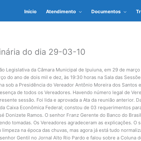
Início
Atendimento
Documentos
T
inária do dia 29-03-10
são Legislativa da Câmara Municipal de Ipuiuna, em 29 de março
rço do ano de dois mil e dez, às 19:30 horas na Sala das Sess
na sob a Presidência do Vereador Antônio Moreira dos Santos e
presença de todos os Vereadores. Havendo número legal de Ver
esente sessão. Foi lida e aprovada a Ata da reunião anterior. 
io da Caixa Econômica Federal; constou de 03 requerimentos para
 José Donizete Ramos. O senhor Franz Gerente do Banco do Brasi
sendo tomadas. Os Vereadores agradeceram as explicações. O s
u limpeza na época das chuvas, mas agora já está tudo normaliz
senhor Gentil no Jornal Alto Rio Pardo e falou sobre a Coluna 