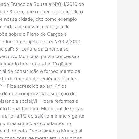
nando Franco de Souza e Nº011/2010 do
de Souza, que requer seja oficiado o
de nossa cidade, cito como exemplo
metido à discussão e votação do
spõe sobre o Plano de Cargos e
Leitura do Projeto de Lei Nº002/2010,
cipal”; 5- Leitura da Emenda ao
xecutivo Municipal para a concessão
gimento Interno e a Lei Orgânica
terial de construção e fornecimento de
IV – fornecimento de remédios, óculos,
 – Fica acrescido ao art. 4º os
 desde que comprovada a situação de
tencia social;VII – para reformas e
pelo Departamento Municipal de Obras
nferior a 1/2 do salário mínimo vigente
e outras situações constantes no
 emitido pelo Departamento Municipal
nem condições de morar em lugar digno,