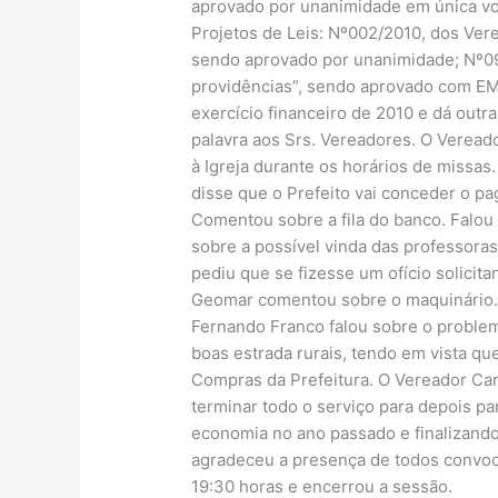
aprovado por unanimidade em única vo
Projetos de Leis: Nº002/2010, dos Vere
sendo aprovado por unanimidade; Nº09
providências”, sendo aprovado com EME
exercício financeiro de 2010 e dá out
palavra aos Srs. Vereadores. O Verea
à Igreja durante os horários de missas
disse que o Prefeito vai conceder o pa
Comentou sobre a fila do banco. Falou 
sobre a possível vinda das professora
pediu que se fizesse um ofício solicit
Geomar comentou sobre o maquinário. F
Fernando Franco falou sobre o problem
boas estrada rurais, tendo em vista qu
Compras da Prefeitura. O Vereador Car
terminar todo o serviço para depois pa
economia no ano passado e finalizand
agradeceu a presença de todos convocan
19:30 horas e encerrou a sessão.