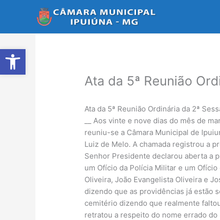
Ir
para
o
conteúdo
Abrir a barra de ferramentas
Ata da 5ª Reunião Ord
Ata da 5ª Reunião Ordinária da 2ª Ses
__ Aos vinte e nove dias do mês de ma
reuniu-se a Câmara Municipal de Ipuiu
Luiz de Melo. A chamada registrou a 
Senhor Presidente declarou aberta a pr
um Ofício da Polícia Militar e um Ofíc
Oliveira, João Evangelista Oliveira e
dizendo que as providências já estão 
cemitério dizendo que realmente falto
retratou a respeito do nome errado do 