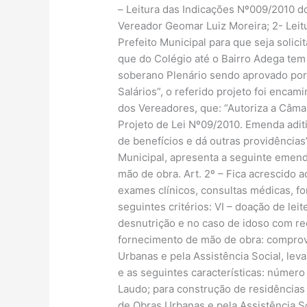
– Leitura das Indicações Nº009/2010 
Vereador Geomar Luiz Moreira; 2- Leit
Prefeito Municipal para que seja soli
que do Colégio até o Bairro Adega tem
soberano Plenário sendo aprovado por 
Salários”, o referido projeto foi enca
dos Vereadores, que: “Autoriza a Câma
Projeto de Lei Nº09/2010. Emenda adit
de benefícios e dá outras providência
Municipal, apresenta a seguinte emenda a
mão de obra. Art. 2º – Fica acrescido ao
exames clínicos, consultas médicas, fo
seguintes critérios: VI – doação de lei
desnutrição e no caso de idoso com re
fornecimento de mão de obra: comprov
Urbanas e pela Assistência Social, leva
e as seguintes características: númer
Laudo; para construção de residência
de Obras Urbanas e pela Assistência So