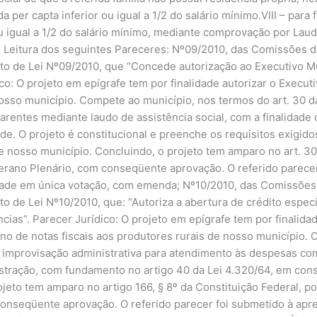
per capta inferior ou igual a 1/2 do salário mínimo.VIII – para
ou igual a 1/2 do salário mínimo, mediante comprovação por Laud
 Leitura dos seguintes Pareceres: Nº09/2010, das Comissões d
eto de Lei Nº09/2010, que “Concede autorização ao Executivo M
ico: O projeto em epígrafe tem por finalidade autorizar o Execu
osso município. Compete ao município, nos termos do art. 30 d
rentes mediante laudo de assistência social, com a finalidade
. O projeto é constitucional e preenche os requisitos exigidos
e nosso município. Concluindo, o projeto tem amparo no art. 30
erano Plenário, com conseqüente aprovação. O referido parecer
ade em única votação, com emenda; Nº10/2010, das Comissões 
to de Lei Nº10/2010, que: “Autoriza a abertura de crédito espec
cias”. Parecer Jurídico: O projeto em epígrafe tem por finalida
o de notas fiscais aos produtores rurais de nosso município. 
improvisação administrativa para atendimento às despesas com
ração, com fundamento no artigo 40 da Lei 4.320/64, em conso
ojeto tem amparo no artigo 166, § 8º da Constituição Federal, 
onseqüente aprovação. O referido parecer foi submetido à apr