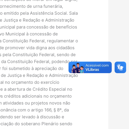
 fornecimento de urna funerária,
o emitido pela Assistência Social. Sala
e Justiça e Redação e Administração
unicipal para concessão de benefícios
tivo Municipal à concessão de
a Constituição Federal, regulamentar o
 de promover vida digna aos cidadãos
 pela Constituição Federal, sendo de
 da Constituição Federal, podendo ser
 foi submetido à apreciação do
de Justiça e Redação e Administração
ial no orçamento do exercício
de a abertura de Crédito Especial no
Os créditos adicionais no orçamento
 atividades ou projetos novos não
nância com o artigo 166, § 8º, da
podendo ser levado à discussão e
eciação do soberano Plenário sendo