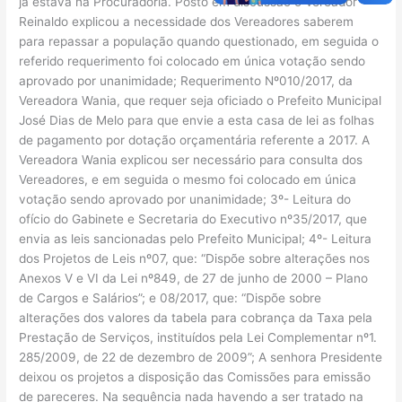
já estava na Procuradoria. Posto em discussão o Vereador
Reinaldo explicou a necessidade dos Vereadores saberem
para repassar a população quando questionado, em seguida o
referido requerimento foi colocado em única votação sendo
aprovado por unanimidade; Requerimento Nº010/2017, da
Vereadora Wania, que requer seja oficiado o Prefeito Municipal
José Dias de Melo para que envie a esta casa de lei as folhas
de pagamento por dotação orçamentária referente a 2017. A
Vereadora Wania explicou ser necessário para consulta dos
Vereadores, e em seguida o mesmo foi colocado em única
votação sendo aprovado por unanimidade; 3º- Leitura do
ofício do Gabinete e Secretaria do Executivo nº35/2017, que
envia as leis sancionadas pelo Prefeito Municipal; 4º- Leitura
dos Projetos de Leis nº07, que: “Dispõe sobre alterações nos
Anexos V e VI da Lei nº849, de 27 de junho de 2000 – Plano
de Cargos e Salários”; e 08/2017, que: “Dispõe sobre
alterações dos valores da tabela para cobrança da Taxa pela
Prestação de Serviços, instituídos pela Lei Complementar nº1.
285/2009, de 22 de dezembro de 2009”; A senhora Presidente
deixou os projetos a disposição das Comissões para emissão
de pareceres. Na sequência nada havendo a ser tratado na