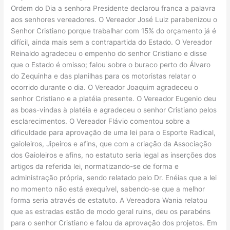
Ordem do Dia a senhora Presidente declarou franca a palavra
aos senhores vereadores. O Vereador José Luiz parabenizou o
Senhor Cristiano porque trabalhar com 15% do orçamento já é
difícil, ainda mais sem a contrapartida do Estado. O Vereador
Reinaldo agradeceu o empenho do senhor Cristiano e disse
que o Estado é omisso; falou sobre o buraco perto do Álvaro
do Zequinha e das planilhas para os motoristas relatar o
ocorrido durante o dia. O Vereador Joaquim agradeceu o
senhor Cristiano e a platéia presente. O Vereador Eugenio deu
as boas-vindas à platéia e agradeceu o senhor Cristiano pelos
esclarecimentos. O Vereador Flávio comentou sobre a
dificuldade para aprovação de uma lei para o Esporte Radical,
gaioleiros, Jipeiros e afins, que com a criação da Associação
dos Gaioleiros e afins, no estatuto seria legal as inserções dos
artigos da referida lei, normatizando-se de forma e
administração própria, sendo relatado pelo Dr. Enéias que a lei
no momento não está exequível, sabendo-se que a melhor
forma seria através de estatuto. A Vereadora Wania relatou
que as estradas estão de modo geral ruins, deu os parabéns
para o senhor Cristiano e falou da aprovação dos projetos. Em