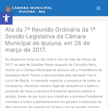
Ir
para
Abrir a barra de ferramentas
o
conteúdo
Ata da 7ª Reunião Ordinária da 1ª
Sessão Legislativa da Câmara
Municipal de Ipuiuna, em 28 de
março de 2017.
Às dezenove horas do dia vinte e oito do mês de março de
2017, na sala de Sessões Pedro Augusto de Carvalho Neto,
reuniu-se a Câmara Municipal de Ipuiuna sob a Presidência da
Vereadora Ruth Torres e Secretariada pelo Vereador Flavio
Lucio de Matos. A chamada registrou a presença de todos os
vereadores. Havendo número legal de vereadores e sobre a
proteção de Deus a senhora Presidente declarou aberta a
sessão. Antes de dar inicio aos trabalhos a senhora Presidente
convidou a todos a permanecerem em pé para a execução do
Hino Nacional. Na sequência foi lida a ata da sessão anterior,