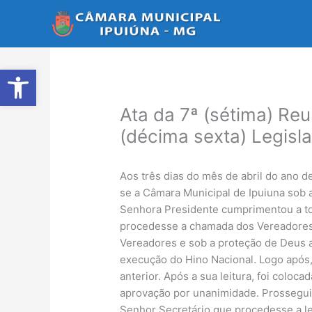
Ir
para
o
conteúdo
Abrir a barra de ferramentas
Ata da 7ª (sétima) Reu
(décima sexta) Legisl
Aos três dias do mês de abril do ano d
se a Câmara Municipal de Ipuiuna sob 
Senhora Presidente cumprimentou a tod
procedesse a chamada dos Vereadores.
Vereadores e sob a proteção de Deus a
execução do Hino Nacional. Logo após,
anterior. Após a sua leitura, foi col
aprovação por unanimidade. Prosseguin
Senhor Secretário que procedesse a le