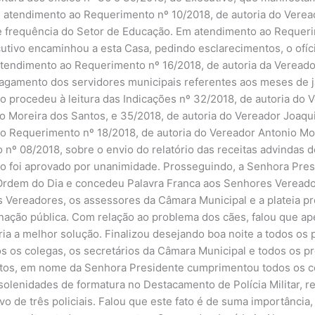
m atendimento ao Requerimento nº 10/2018, de autoria do Verea
e frequência do Setor de Educação. Em atendimento ao Requerim
utivo encaminhou a esta Casa, pedindo esclarecimentos, o ofíc
 atendimento ao Requerimento nº 16/2018, de autoria da Veread
agamento dos servidores municipais referentes aos meses de ja
o procedeu à leitura das Indicações nº 32/2018, de autoria do 
o Moreira dos Santos, e 35/2018, de autoria do Vereador Joaqu
do Requerimento nº 18/2018, de autoria do Vereador Antonio Mor
nº 08/2018, sobre o envio do relatório das receitas advindas 
o foi aprovado por unanimidade. Prosseguindo, a Senhora Pres
 Ordem do Dia e concedeu Palavra Franca aos Senhores Vereado
 Vereadores, os assessores da Câmara Municipal e a plateia p
inação pública. Com relação ao problema dos cães, falou que a
ria a melhor solução. Finalizou desejando boa noite a todos os
 os colegas, os secretários da Câmara Municipal e todos os pr
atos, em nome da Senhora Presidente cumprimentou todos os co
solenidades de formatura no Destacamento de Polícia Militar, r
vo de três policiais. Falou que este fato é de suma importância,