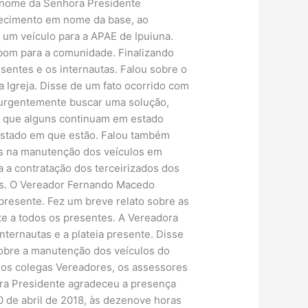
m nome da Senhora Presidente
decimento em nome da base, ao
um veículo para a APAE de Ipuiuna.
o bom para a comunidade. Finalizando
entes e os internautas. Falou sobre o
a Igreja. Disse de um fato ocorrido com
o urgentemente buscar uma solução,
se que alguns continuam em estado
estado em que estão. Falou também
as na manutenção dos veículos em
a a contratação dos terceirizados dos
dos. O Vereador Fernando Macedo
presente. Fez um breve relato sobre as
te a todos os presentes. A Vereadora
ternautas e a plateia presente. Disse
sobre a manutenção dos veículos do
 os colegas Vereadores, os assessores
hora Presidente agradeceu a presença
0 de abril de 2018, às dezenove horas