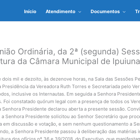
Início
Atendimento
Documentos
T
nião Ordinária, da 2ª (segunda) Sess
atura da Câmara Municipal de Ipuiun
e dois mil e dezoito, às dezenove horas, na Sala das Sessões 
a Presidência da Vereadora Ruth Torres e Secretariada pelo Ver
os, inclusive os Internautas. Em seguida a Senhora Presidente
 Foi constatado quórum legal com a presença de todos os Ver
 Senhora Presidente declarou aberta a presente sessão. Convi
 a Senhora Presidente solicitou ao Senhor Secretário que proce
ocada em discussão e votação, e sem nenhum questionamento a S
do, a Senhora Presidente passou à deliberação das matérias in
itura dos ofícios nº 36 e 39/2018, do Executivo, que manifes