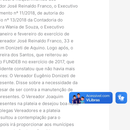
dor José Reinaldo Franco, o Executivo
ento nº 11/2018, de autoria do
io nº 13/2018 da Contadoria do
ora Wania de Souza, o Executivo
neiro e fevereiro do exercício de
Vereador José Reinaldo Franco, 33 e
im Donizeti de Aquino. Logo após, o
eira dos Santos, que reiterou ao
do FUNDEB no exercício de 2017, que
idente constatou que não havia mais
res: O Vereador Eugênio Donizeti de
resente. Disse sobre a necessidade da
pesar de ser contra a manutenção de
 presentes. O Vereador Joaquim
esentes na plateia e desejou boa noite
legas Vereadores e a plateia
esultou a contemplação para o
 pois irá proporcionar aos munícipes