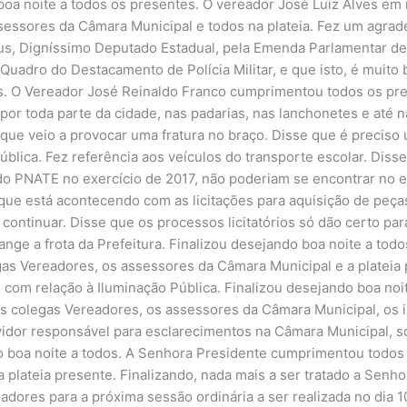
boa noite a todos os presentes. O vereador José Luiz Alves e
sessores da Câmara Municipal e todos na plateia. Fez um agra
s, Digníssimo Deputado Estadual, pela Emenda Parlamentar de 
o Quadro do Destacamento de Polícia Militar, e que isto, é muit
s. O Vereador José Reinaldo Franco cumprimentou todos os pres
or toda parte da cidade, nas padarias, nas lanchonetes e até n
que veio a provocar uma fratura no braço. Disse que é precis
ública. Fez referência aos veículos do transporte escolar. Dis
do PNATE no exercício de 2017, não poderiam se encontrar no 
que está acontecendo com as licitações para aquisição de peç
 continuar. Disse que os processos licitatórios só dão certo par
ange a frota da Prefeitura. Finalizou desejando boa noite a to
s Vereadores, os assessores da Câmara Municipal e a plateia 
com relação à Iluminação Pública. Finalizou desejando boa noi
colegas Vereadores, os assessores da Câmara Municipal, os in
vidor responsável para esclarecimentos na Câmara Municipal, 
do boa noite a todos. A Senhora Presidente cumprimentou todos
a plateia presente. Finalizando, nada mais a ser tratado a Sen
dores para a próxima sessão ordinária a ser realizada no dia 1