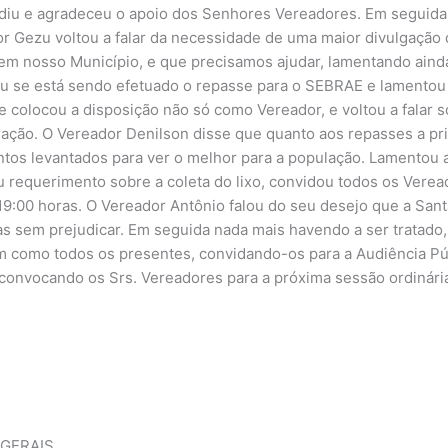
diu e agradeceu o apoio dos Senhores Vereadores. Em seguida a
or Gezu voltou a falar da necessidade de uma maior divulgação
em nosso Município, e que precisamos ajudar, lamentando ainda 
ou se está sendo efetuado o repasse para o SEBRAE e lamentou
e colocou a disposição não só como Vereador, e voltou a falar 
ação. O Vereador Denilson disse que quanto aos repasses a pri
os levantados para ver o melhor para a população. Lamentou a 
 requerimento sobre a coleta do lixo, convidou todos os Verea
s 19:00 horas. O Vereador Antônio falou do seu desejo que a Sa
as sem prejudicar. Em seguida nada mais havendo a ser tratado,
m como todos os presentes, convidando-os para a Audiência Pú
 convocando os Srs. Vereadores para a próxima sessão ordinária
 GERAIS