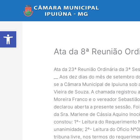
Ir
para
o
conteúdo
Abrir a barra de ferramentas
Ata da 8ª Reunião Ord
Ata da 23ª Reunião Ordinária da 3ª Se
__ Aos dez dias do mês de setembro do
se a Câmara Municipal de Ipuiuna sob 
Vieira de Souza. A chamada registrou 
Moreira Franco e o vereador Sebastião
declarou aberta a presente sessão. Foi
da Sra. Marlene de Cássia Aquino Inocê
constou: 1º- Leitura do Requerimento 
unanimidade; 2º- Leitura do Oficio Nº
tribuna livre, nos termos do requerime