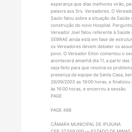
esperança que dias melhores virão, pe
palavra aos Srs. Vereadores. O Veread
Saulo falou sobre a situação da Saúde 
construção do novo Hospital. Pergunt
Vereador Joel falou referente à Saúde 
SEBRAE ainda está em fase de estrutur
os Vereadores devem debater os assunt
povo. O Vereador Elton comentou o seu
acontecerá amanhã dia 11, a partir da
seja feito para que resolva os problem
presença da equipe da Santa Casa, be
26/09/2003 as 19:00 horas, e finalizou
às 16:00 horas, e encerrou a sessão.
PAGE
PAGE 468
CÂMARA MUNICIPAL DE IPUIUNA
CEP 37.559.000 — ESTADO DE MINAS