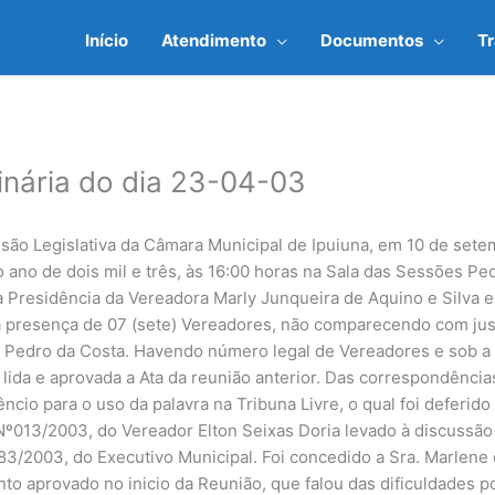
Início
Atendimento
Documentos
T
inária do dia 23-04-03
ssão Legislativa da Câmara Municipal de Ipuiuna, em 10 de set
 ano de dois mil e três, às 16:00 horas na Sala das Sessões P
a Presidência da Vereadora Marly Junqueira de Aquino e Silva 
a presença de 07 (sete) Vereadores, não comparecendo com justi
 Pedro da Costa. Havendo número legal de Vereadores e sob a 
 lida e aprovada a Ata da reunião anterior. Das correspondênci
ncio para o uso da palavra na Tribuna Livre, o qual foi deferid
Nº013/2003, do Vereador Elton Seixas Doria levado à discussão 
083/2003, do Executivo Municipal. Foi concedido a Sra. Marlene
nto aprovado no inicio da Reunião, que falou das dificuldades 