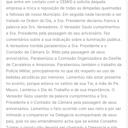
que entre em contato com a CEMIG e solicite daquela
empresa a troca e reposição de todas as lâmpadas queimadas
e faltosas de nosso Município. Em seguida nada havendo a ser
tratado na Ordem do Dia, a Sra. Presidente declarou franca a
palavra aos Srs. Vereadores. O Vereador Saulo cumprimentou
a Sra. Presidente pela passagem do seu aniversário. Fez
comentários sobre a sua indicação sobre a iluminação pública.
A Vereadora Irenilda parabenizou a Sra. Presidente e o
Contador da Câmara Sr. Rildo pela passagem de seus
aniversários. Parabenizou a Comissão Organizadora do Desfile
de Cavaleiros e Amazonas. Parabenizou também o trabalho da
Polícia Militar, principalmente no que diz respeito ao uso de
bebidas alcoólicas por menores. Lamentou não estar presente
no evento, porque estava no velório de sua Tia, a mãe do Pe.
Mauro. Lembrou o Dia do Trabalho e de sua importância. O
Vereador Gezu usando da palavra cumprimentou a Sra.
Presidente e o Contador da Câmara pela passagem de seus
aniversários. Lamentou o fato ocorrido com seu neto e por ser
intimado a comparecer na Delegacia acompanhado de seus
pais, pois no seu entendimento acha que se existe Conselho
Tutelar o garoto não deveria ser chamado a Delegacia e sim