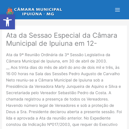
Ir
para
Abrir a barra de ferramentas
o
conteúdo
Ata da Sessao Especial da Câmara
Municipal de Ipuiuna em 12-
Ata da 9ª Reunião Ordinária da 3ª Sessão Legislativa da
Câmara Municipal de Ipuiuna, em 30 de abril de 2003.
__ Aos trinta dias do mês de abril do ano de dois mil e três, às
16:00 horas na Sala das Sessões Pedro Augusto de Carvalho
Neto reuniu-se a Câmara Municipal de Ipuiuna sob a
Presidência da Vereadora Marly Junqueira de Aquino e Silva e
Secretariada pelo Vereador Sebastião Pedro da Costa. A
chamada registrou a presença de todos os Vereadores.
Havendo número legal de Vereadores e sob a proteção de
Deus a Sra. Presidente declarou aberta a presente sessão. Foi
lida e aprovada a Ata da reunião anterior. No Expediente
constou da Indicação Nº017/2003, que requer do Executivo