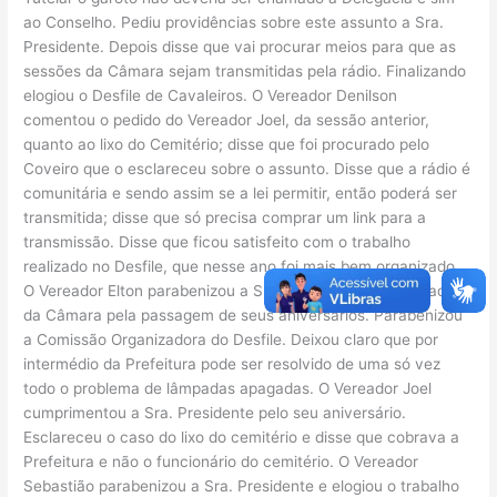
ao Conselho. Pediu providências sobre este assunto a Sra.
Presidente. Depois disse que vai procurar meios para que as
sessões da Câmara sejam transmitidas pela rádio. Finalizando
elogiou o Desfile de Cavaleiros. O Vereador Denilson
comentou o pedido do Vereador Joel, da sessão anterior,
quanto ao lixo do Cemitério; disse que foi procurado pelo
Coveiro que o esclareceu sobre o assunto. Disse que a rádio é
comunitária e sendo assim se a lei permitir, então poderá ser
transmitida; disse que só precisa comprar um link para a
transmissão. Disse que ficou satisfeito com o trabalho
realizado no Desfile, que nesse ano foi mais bem organizado.
O Vereador Elton parabenizou a Sra. Presidente e o Contador
da Câmara pela passagem de seus aniversários. Parabenizou
a Comissão Organizadora do Desfile. Deixou claro que por
intermédio da Prefeitura pode ser resolvido de uma só vez
todo o problema de lâmpadas apagadas. O Vereador Joel
cumprimentou a Sra. Presidente pelo seu aniversário.
Esclareceu o caso do lixo do cemitério e disse que cobrava a
Prefeitura e não o funcionário do cemitério. O Vereador
Sebastião parabenizou a Sra. Presidente e elogiou o trabalho