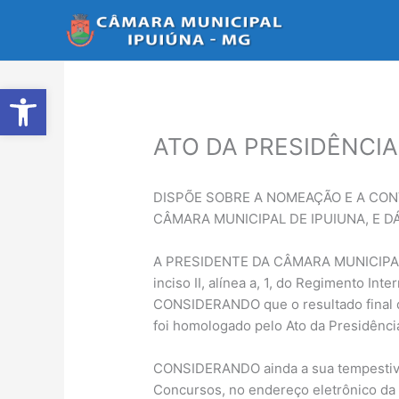
Ir
para
o
conteúdo
Abrir a barra de ferramentas
ATO DA PRESIDÊNCIA 
DISPÕE SOBRE A NOMEAÇÃO E A CON
CÂMARA MUNICIPAL DE IPUIUNA, E D
A PRESIDENTE DA CÂMARA MUNICIPAL DE 
inciso II, alínea a, 1, do Regimento Int
CONSIDERANDO que o resultado final d
foi homologado pelo Ato da Presidênci
CONSIDERANDO ainda a sua tempestiva p
Concursos, no endereço eletrônico da 