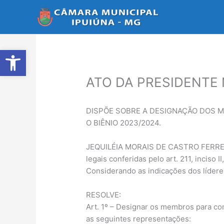
Ir
para
o
conteúdo
Abrir a barra de ferramentas
ATO DA PRESIDENTE N
DISPÕE SOBRE A DESIGNAÇÃO DOS 
O BIÊNIO 2023/2024.
JEQUILÉIA MORAIS DE CASTRO FERREIRA,
legais conferidas pelo art. 211, inciso 
Considerando as indicações dos lídere
RESOLVE:
Art. 1º – Designar os membros para c
as seguintes representações: