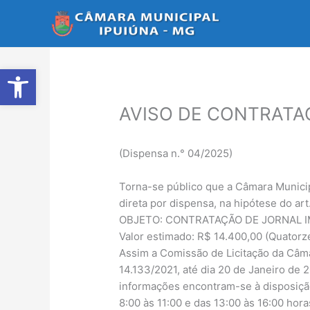
Ir
para
o
conteúdo
Abrir a barra de ferramentas
AVISO DE CONTRATAÇÃ
(Dispensa n.° 04/2025)
Torna-se público que a Câmara Municip
direta por dispensa, na hipótese do art.
OBJETO: CONTRATAÇÃO DE JORNAL I
Valor estimado: R$ 14.400,00 (Quatorze
Assim a Comissão de Licitação da Câma
14.133/2021, até dia 20 de Janeiro de 
informações encontram-se à disposição
8:00 às 11:00 e das 13:00 às 16:00 hora