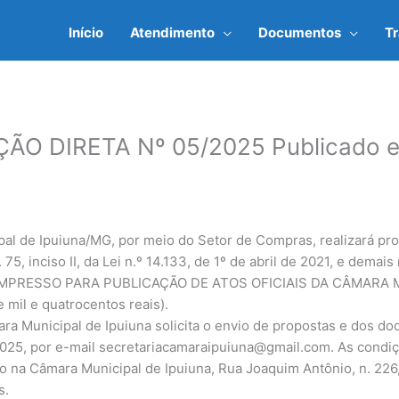
Início
Atendimento
Documentos
T
O DIRETA Nº 05/2025 Publicado e
al de Ipuiuna/MG, por meio do Setor de Compras, realizará pro
 75, inciso II, da Lei n.º 14.133, de 1º de abril de 2021, e demai
MPRESSO PARA PUBLICAÇÃO DE ATOS OFICIAIS DA CÂMARA M
 mil e quatrocentos reais).
ra Municipal de Ipuiuna solicita o envio de propostas e dos do
2025, por e-mail
secretariacamaraipuiuna@gmail.com
. As condi
 na Câmara Municipal de Ipuiuna, Rua Joaquim Antônio, n. 226,
s.