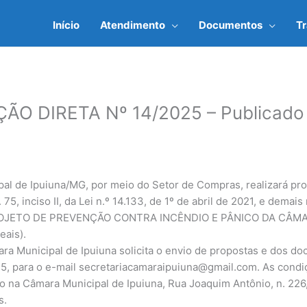
Início
Atendimento
Documentos
T
O DIRETA Nº 14/2025 – Publicado
al de Ipuiuna/MG, por meio do Setor de Compras, realizará pro
 75, inciso II, da Lei n.º 14.133, de 1º de abril de 2021, e demai
OJETO DE PREVENÇÃO CONTRA INCÊNDIO E PÂNICO DA CÂMAR
eais).
ra Municipal de Ipuiuna solicita o envio de propostas e dos do
25, para o e-mail
secretariacamaraipuiuna@gmail.com
. As cond
 na Câmara Municipal de Ipuiuna, Rua Joaquim Antônio, n. 226,
s.