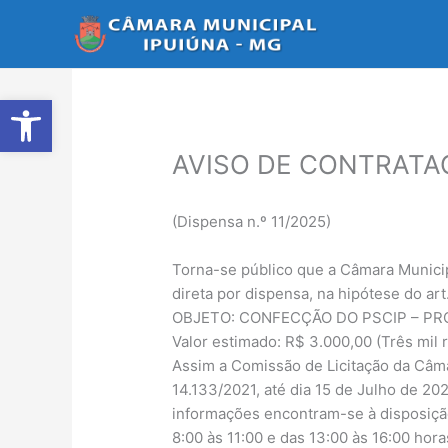
Ir
para
o
conteúdo
Abrir a barra de ferramentas
AVISO DE CONTRATAÇÃ
(Dispensa n.º 11/2025)
Torna-se público que a Câmara Municip
direta por dispensa, na hipótese do art.
OBJETO: CONFECÇÃO DO PSCIP – PR
Valor estimado: R$ 3.000,00 (Três mil r
Assim a Comissão de Licitação da Câma
14.133/2021, até dia 15 de Julho de 20
informações encontram-se à disposição
8:00 às 11:00 e das 13:00 às 16:00 hora