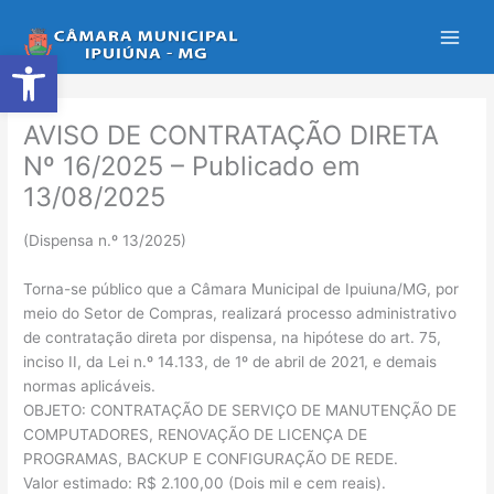
Ir
para
Abrir a barra de ferramentas
o
conteúdo
AVISO DE CONTRATAÇÃO DIRETA
Nº 16/2025 – Publicado em
13/08/2025
(Dispensa n.º 13/2025)
Torna-se público que a Câmara Municipal de Ipuiuna/MG, por
meio do Setor de Compras, realizará processo administrativo
de contratação direta por dispensa, na hipótese do art. 75,
inciso II, da Lei n.º 14.133, de 1º de abril de 2021, e demais
normas aplicáveis.
OBJETO: CONTRATAÇÃO DE SERVIÇO DE MANUTENÇÃO DE
COMPUTADORES, RENOVAÇÃO DE LICENÇA DE
PROGRAMAS, BACKUP E CONFIGURAÇÃO DE REDE.
Valor estimado: R$ 2.100,00 (Dois mil e cem reais).