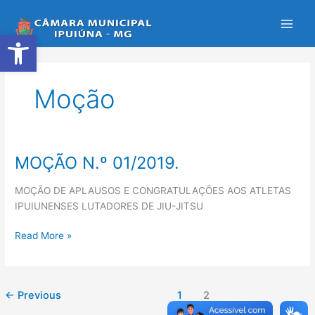
Ir
para
Abrir a barra de ferramentas
o
conteúdo
Moção
MOÇÃO N.º 01/2019.
MOÇÃO
N.º
MOÇÃO DE APLAUSOS E CONGRATULAÇÕES AOS ATLETAS
01/2019.
IPUIUNENSES LUTADORES DE JIU-JITSU
Read More »
←
Previous
1
2