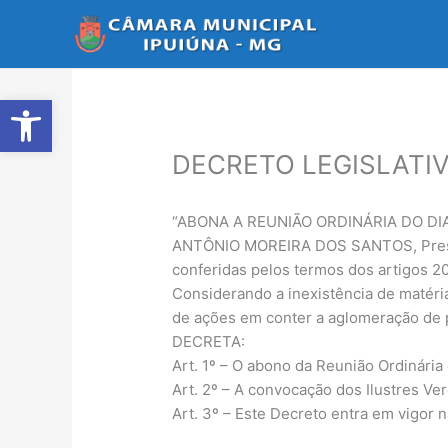
Ir
para
o
conteúdo
Abrir a barra de ferramentas
DECRETO LEGISLATIVO
“ABONA A REUNIÃO ORDINÁRIA DO DI
ANTÔNIO MOREIRA DOS SANTOS, Presiden
conferidas pelos termos dos artigos 20
Considerando a inexistência de matéri
de ações em conter a aglomeração de 
DECRETA:
Art. 1º – O abono da Reunião Ordinária
Art. 2º – A convocação dos Ilustres Ve
Art. 3º – Este Decreto entra em vigor 