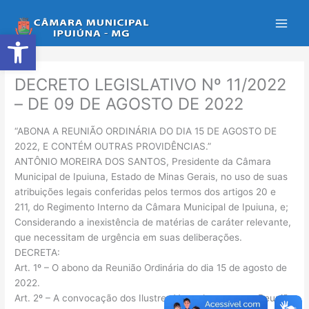
Ir
para
Abrir a barra de ferramentas
o
conteúdo
DECRETO LEGISLATIVO Nº 11/2022
– DE 09 DE AGOSTO DE 2022
“ABONA A REUNIÃO ORDINÁRIA DO DIA 15 DE AGOSTO DE
2022, E CONTÉM OUTRAS PROVIDÊNCIAS.”
ANTÔNIO MOREIRA DOS SANTOS, Presidente da Câmara
Municipal de Ipuiuna, Estado de Minas Gerais, no uso de suas
atribuições legais conferidas pelos termos dos artigos 20 e
211, do Regimento Interno da Câmara Municipal de Ipuiuna, e;
Considerando a inexistência de matérias de caráter relevante,
que necessitam de urgência em suas deliberações.
DECRETA:
Art. 1º – O abono da Reunião Ordinária do dia 15 de agosto de
2022.
Art. 2º – A convocação dos Ilustres Vereadores para a Reunião