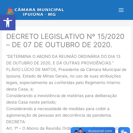
Ir
para
Abrir a barra de ferramentas
o
conteúdo
DECRETO LEGISLATIVO Nº 15/2020
– DE 07 DE OUTUBRO DE 2020.
“DETERMINA O ABONO DA REUNIÃO ORDINÁRIA DO DIA 13
DE OUTUBRO DE 2020, E DÁ OUTRAS PROVIDÊNCIAS.”
FLÁVIO LÚCIO DE MATOS, Presidente da Câmara Municipal de
Ipuiuna, Estado de Minas Gerais, no uso de suas atribuições
legais, especialmente as conferidas pelo Regimento Interno
desta Casa, e;
Considerando a inexistência de matérias para deliberação
desta Casa neste período;
Considerando a necessidade de medidas para coibir a
aglomeração de pessoas em decorrência da pandemia.
DECRETA:
Art. 1º – O Abono da Reunião Ordinária desta Casa, prevista