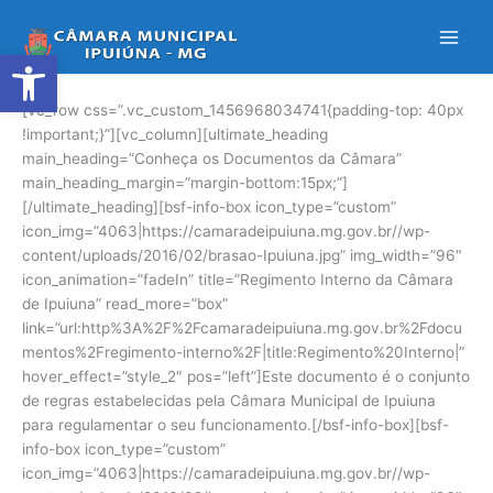
Ir
para
Abrir a barra de ferramentas
o
conteúdo
[vc_row css=”.vc_custom_1456968034741{padding-top: 40px
!important;}”][vc_column][ultimate_heading
main_heading=”Conheça os Documentos da Câmara”
main_heading_margin=”margin-bottom:15px;”]
[/ultimate_heading][bsf-info-box icon_type=”custom”
icon_img=”4063|https://camaradeipuiuna.mg.gov.br//wp-
content/uploads/2016/02/brasao-Ipuiuna.jpg” img_width=”96″
icon_animation=”fadeIn” title=”Regimento Interno da Câmara
de Ipuiuna” read_more=”box”
link=”url:http%3A%2F%2Fcamaradeipuiuna.mg.gov.br%2Fdocu
mentos%2Fregimento-interno%2F|title:Regimento%20Interno|”
hover_effect=”style_2″ pos=”left”]Este documento é o conjunto
de regras estabelecidas pela Câmara Municipal de Ipuiuna
para regulamentar o seu funcionamento.[/bsf-info-box][bsf-
info-box icon_type=”custom”
icon_img=”4063|https://camaradeipuiuna.mg.gov.br//wp-