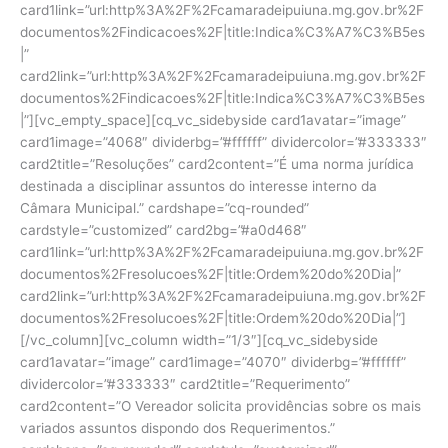
card1link=”url:http%3A%2F%2Fcamaradeipuiuna.mg.gov.br%2F
documentos%2Findicacoes%2F|title:Indica%C3%A7%C3%B5es
|”
card2link=”url:http%3A%2F%2Fcamaradeipuiuna.mg.gov.br%2F
documentos%2Findicacoes%2F|title:Indica%C3%A7%C3%B5es
|”][vc_empty_space][cq_vc_sidebyside card1avatar=”image”
card1image=”4068″ dividerbg=”#ffffff” dividercolor=”#333333″
card2title=”Resoluções” card2content=”É uma norma jurídica
destinada a disciplinar assuntos do interesse interno da
Câmara Municipal.” cardshape=”cq-rounded”
cardstyle=”customized” card2bg=”#a0d468″
card1link=”url:http%3A%2F%2Fcamaradeipuiuna.mg.gov.br%2F
documentos%2Fresolucoes%2F|title:Ordem%20do%20Dia|”
card2link=”url:http%3A%2F%2Fcamaradeipuiuna.mg.gov.br%2F
documentos%2Fresolucoes%2F|title:Ordem%20do%20Dia|”]
[/vc_column][vc_column width=”1/3″][cq_vc_sidebyside
card1avatar=”image” card1image=”4070″ dividerbg=”#ffffff”
dividercolor=”#333333″ card2title=”Requerimento”
card2content=”O Vereador solicita providências sobre os mais
variados assuntos dispondo dos Requerimentos.”