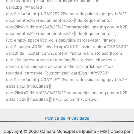
cardshape=”cq-rounded” cardstyle=”customized”
card2bg=”#48cfad”
card1link=”url:http%3A%2F%2Fcamaradeipuiuna.mg.gov.br%2F
documentos%2Frequerimentos%2F|title:Requerimentos|”
card2link=”url:http%3A%2F%2Fcamaradeipuiuna.mg.gov.br%2F
documentos%2Frequerimentos%2F|title:Requerimentos|”]
[vc_empty_space][cq_vc_sidebyside card1avatar=”image”
card1image=”4069″ dividerbg=”#ffffff” dividercolor=”#333333″
card2title=”Edital” card2content=”Edital é um ato escrito em
que são apresentadas determinações, avisos, citações e
demais comunicados de ordem oficial.” cardshape=”cq-
rounded” cardstyle=”customized” card2bg=”#fc9783″
card1link=”url:http%3A%2F%2Fcamaradeipuiuna.mg.gov.br%2F
editais%2F|title:Editais||”
card2link=”url:http%3A%2F%2Fcamaradeipuiuna.mg.gov.br%2F
editais%2F|title:Editais||”][/vc_column][/vc_row]
Política de Privacidade
Copyright © 2026 Câmara Municipal de Ipuiúna - MG | Criado por