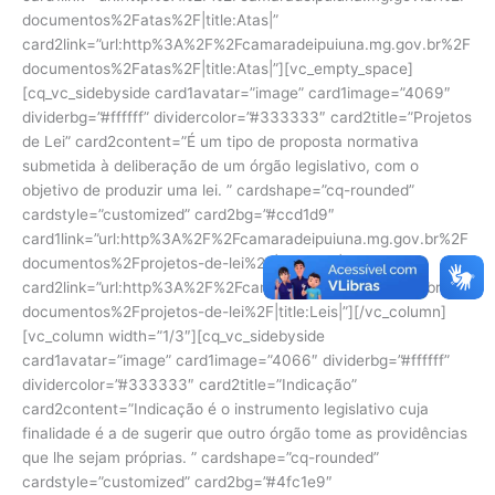
documentos%2Fatas%2F|title:Atas|”
card2link=”url:http%3A%2F%2Fcamaradeipuiuna.mg.gov.br%2F
documentos%2Fatas%2F|title:Atas|”][vc_empty_space]
[cq_vc_sidebyside card1avatar=”image” card1image=”4069″
dividerbg=”#ffffff” dividercolor=”#333333″ card2title=”Projetos
de Lei” card2content=”É um tipo de proposta normativa
submetida à deliberação de um órgão legislativo, com o
objetivo de produzir uma lei. ” cardshape=”cq-rounded”
cardstyle=”customized” card2bg=”#ccd1d9″
card1link=”url:http%3A%2F%2Fcamaradeipuiuna.mg.gov.br%2F
documentos%2Fprojetos-de-lei%2F|title:Leis|”
card2link=”url:http%3A%2F%2Fcamaradeipuiuna.mg.gov.br%2F
documentos%2Fprojetos-de-lei%2F|title:Leis|”][/vc_column]
[vc_column width=”1/3″][cq_vc_sidebyside
card1avatar=”image” card1image=”4066″ dividerbg=”#ffffff”
dividercolor=”#333333″ card2title=”Indicação”
card2content=”Indicação é o instrumento legislativo cuja
finalidade é a de sugerir que outro órgão tome as providências
que lhe sejam próprias. ” cardshape=”cq-rounded”
cardstyle=”customized” card2bg=”#4fc1e9″