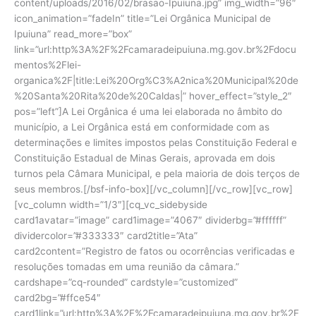
content/uploads/2016/02/brasao-Ipuiuna.jpg” img_width=”96″
icon_animation=”fadeIn” title=”Lei Orgânica Municipal de
Ipuiuna” read_more=”box”
link=”url:http%3A%2F%2Fcamaradeipuiuna.mg.gov.br%2Fdocu
mentos%2Flei-
organica%2F|title:Lei%20Org%C3%A2nica%20Municipal%20de
%20Santa%20Rita%20de%20Caldas|” hover_effect=”style_2″
pos=”left”]A Lei Orgânica é uma lei elaborada no âmbito do
município, a Lei Orgânica está em conformidade com as
determinações e limites impostos pelas Constituição Federal e
Constituição Estadual de Minas Gerais, aprovada em dois
turnos pela Câmara Municipal, e pela maioria de dois terços de
seus membros.[/bsf-info-box][/vc_column][/vc_row][vc_row]
[vc_column width=”1/3″][cq_vc_sidebyside
card1avatar=”image” card1image=”4067″ dividerbg=”#ffffff”
dividercolor=”#333333″ card2title=”Ata”
card2content=”Registro de fatos ou ocorrências verificadas e
resoluções tomadas em uma reunião da câmara.”
cardshape=”cq-rounded” cardstyle=”customized”
card2bg=”#ffce54″
card1link=”url:http%3A%2F%2Fcamaradeipuiuna.mg.gov.br%2F