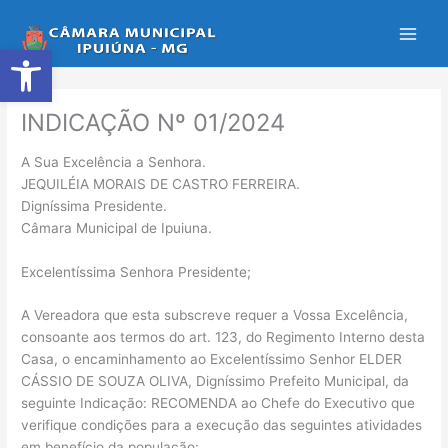
Ir
para
Abrir a barra de ferramentas
o
conteúdo
INDICAÇÃO Nº 01/2024
A Sua Excelência a Senhora.
JEQUILÉIA MORAIS DE CASTRO FERREIRA.
Digníssima Presidente.
Câmara Municipal de Ipuiuna.
Excelentíssima Senhora Presidente;
A Vereadora que esta subscreve requer a Vossa Excelência,
consoante aos termos do art. 123, do Regimento Interno desta
Casa, o encaminhamento ao Excelentíssimo Senhor ELDER
CÁSSIO DE SOUZA OLIVA, Digníssimo Prefeito Municipal, da
seguinte Indicação: RECOMENDA ao Chefe do Executivo que
verifique condições para a execução das seguintes atividades
em benefício da população: