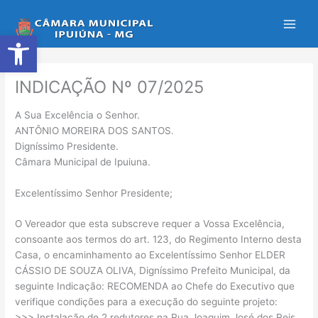
Ir
para
Abrir a barra de ferramentas
o
conteúdo
INDICAÇÃO Nº 07/2025
A Sua Excelência o Senhor.
ANTÔNIO MOREIRA DOS SANTOS.
Digníssimo Presidente.
Câmara Municipal de Ipuiuna.
Excelentíssimo Senhor Presidente;
O Vereador que esta subscreve requer a Vossa Excelência,
consoante aos termos do art. 123, do Regimento Interno desta
Casa, o encaminhamento ao Excelentíssimo Senhor ELDER
CÁSSIO DE SOUZA OLIVA, Digníssimo Prefeito Municipal, da
seguinte Indicação: RECOMENDA ao Chefe do Executivo que
verifique condições para a execução do seguinte projeto:
>>> Instalação de 2 redutores na Rua Joaquim José dos Reis.