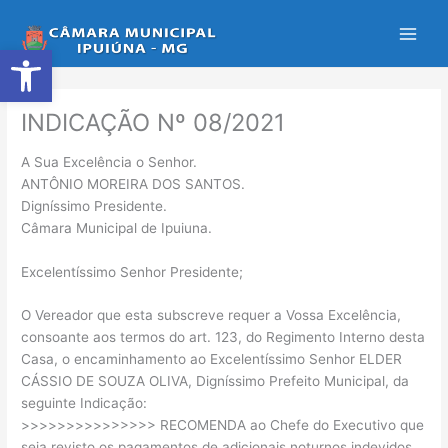
Ir
para
Abrir a barra de ferramentas
o
conteúdo
INDICAÇÃO Nº 08/2021
A Sua Excelência o Senhor.
ANTÔNIO MOREIRA DOS SANTOS.
Digníssimo Presidente.
Câmara Municipal de Ipuiuna.
Excelentíssimo Senhor Presidente;
O Vereador que esta subscreve requer a Vossa Excelência,
consoante aos termos do art. 123, do Regimento Interno desta
Casa, o encaminhamento ao Excelentíssimo Senhor ELDER
CÁSSIO DE SOUZA OLIVA, Digníssimo Prefeito Municipal, da
seguinte Indicação:
>>>>>>>>>>>>>>> RECOMENDA ao Chefe do Executivo que
seja revisto os pagamentos de adicionais noturnos indevidos,