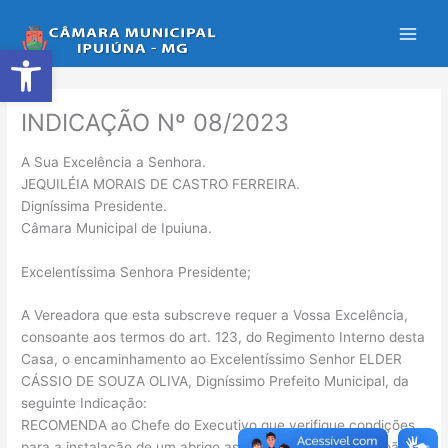
Ir
para
Abrir a barra de ferramentas
o
conteúdo
INDICAÇÃO Nº 08/2023
A Sua Excelência a Senhora.
JEQUILÉIA MORAIS DE CASTRO FERREIRA.
Digníssima Presidente.
Câmara Municipal de Ipuiuna.
Excelentíssima Senhora Presidente;
A Vereadora que esta subscreve requer a Vossa Excelência,
consoante aos termos do art. 123, do Regimento Interno desta
Casa, o encaminhamento ao Excelentíssimo Senhor ELDER
CÁSSIO DE SOUZA OLIVA, Digníssimo Prefeito Municipal, da
seguinte Indicação:
RECOMENDA ao Chefe do Executivo que verifique condições
para a instalação de um abrigo as margens da Estrada João