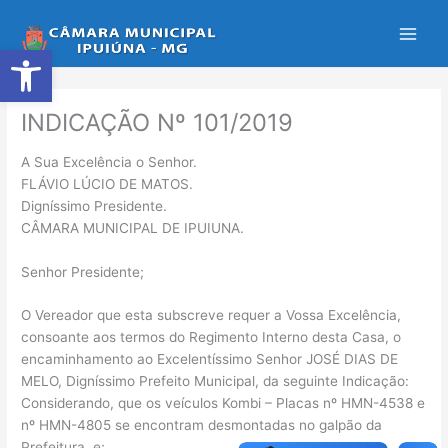
Ir
para
Abrir a barra de ferramentas
o
conteúdo
INDICAÇÃO Nº 101/2019
A Sua Excelência o Senhor.
FLÁVIO LÚCIO DE MATOS.
Digníssimo Presidente.
CÂMARA MUNICIPAL DE IPUIUNA.
Senhor Presidente;
O Vereador que esta subscreve requer a Vossa Excelência,
consoante aos termos do Regimento Interno desta Casa, o
encaminhamento ao Excelentíssimo Senhor JOSÉ DIAS DE
MELO, Digníssimo Prefeito Municipal, da seguinte Indicação:
Considerando, que os veículos Kombi – Placas nº HMN-4538 e
nº HMN-4805 se encontram desmontadas no galpão da
Prefeitura, e;